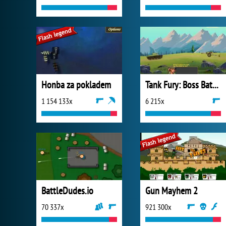
Honba za pokladem
Tank Fury: Boss Battle 2D
1 154 133x
6 215x
BattleDudes.io
Gun Mayhem 2
70 337x
921 300x