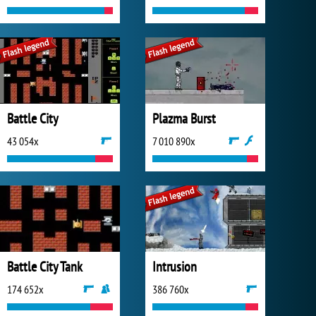
Battle City
Plazma Burst
43 054x
7 010 890x
Battle City Tank
Intrusion
174 652x
386 760x