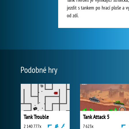
jezdit s tankem po hrací ploše a vy
od zdí.
Podobné hry
Tank Trouble
Tank Attack 5
2 140 777x
7 623x