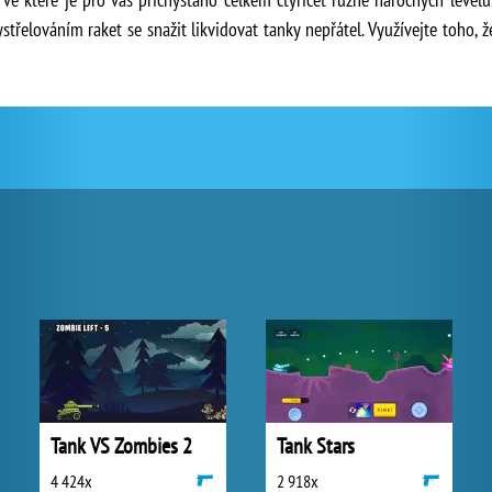
střelováním raket se snažit likvidovat tanky nepřátel. Využívejte toho, ž
Tank VS Zombies 2
Tank Stars
4 424x
2 918x