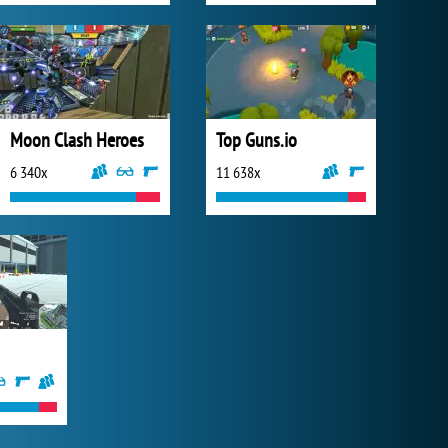
Moon Clash Heroes
Top Guns.io
6 340x
11 638x