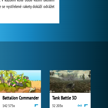
e se vystřelené rakety dokáží odrážet
Battalion Commander
Tank Battle 3D
142 575x
32 203x