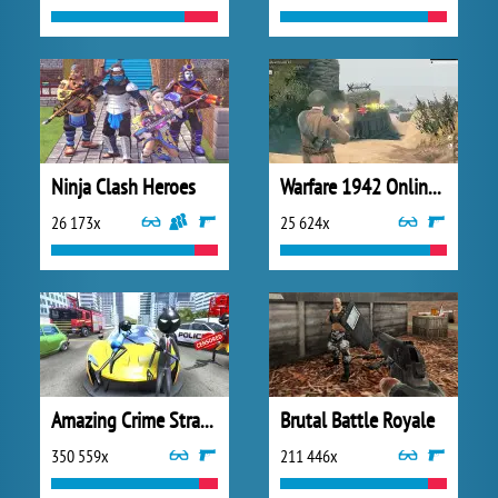
Ninja Clash Heroes
Warfare 1942 Online Shooter
26 173x
25 624x
Amazing Crime Strange Stickman
Brutal Battle Royale
350 559x
211 446x