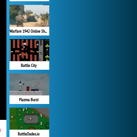
Warfare 1942 Online Shooter
Battle City
Plazma Burst
x
BattleDudes.io