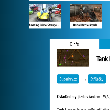
Amazing Crime Strange Stickman
Brutal Battle Royale
O hře
Tank 
Superhry.cz
→
Střílečky
Ovládání hry:
jízda s tankem - W,A,
Tank Heroes je vynikající stříleč