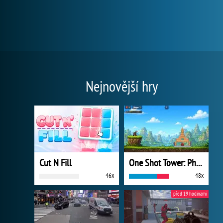
Nejnovější hry
Cut N Fill
One Shot Tower: Physics Destroyer
46x
48x
před 19 hodinami