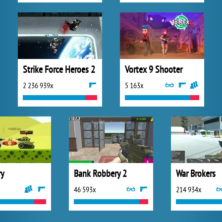
Strike Force Heroes 2
Vortex 9 Shooter
2 236 939x
5 163x
ry
Bank Robbery 2
War Brokers
46 593x
214 934x