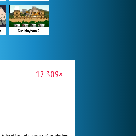
n
Gun Mayhem 2
12 309×
elů. V každém kole bude vaším úkolem