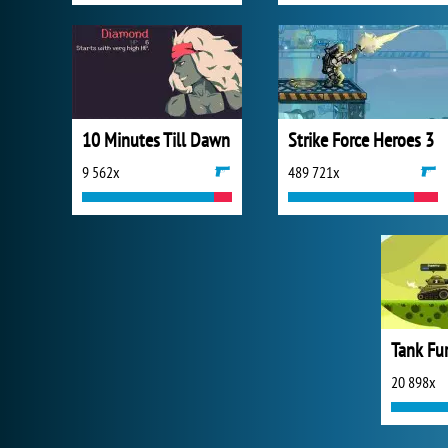
10 Minutes Till Dawn
Strike Force Heroes 3
9 562x
489 721x
Tank Fu
20 898x