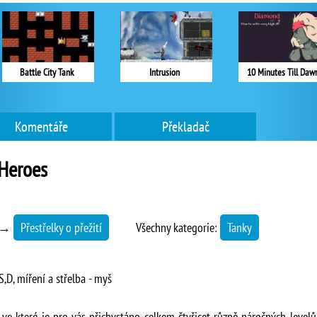
Battle City Tank
Intrusion
10 Minutes Till Daw
Komentáře
Překladač
Heroes
→
Přestřelky o přežití
Všechny kategorie:
Tanky
S,D, míření a střelba - myš
ka, ve které je pro vás přichystáno celkem čtyřicet různě náročných lev