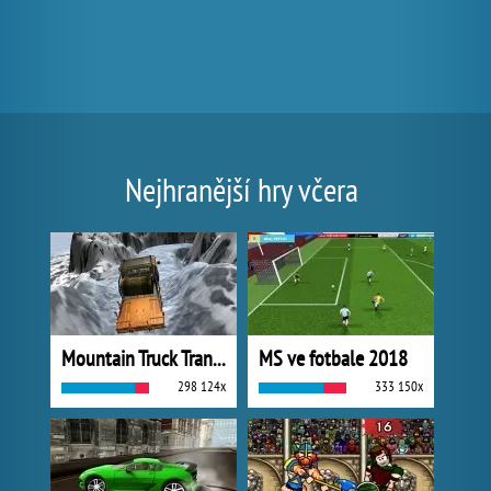
Nejhranější hry včera
Mountain Truck Transport
MS ve fotbale 2018
298 124x
333 150x