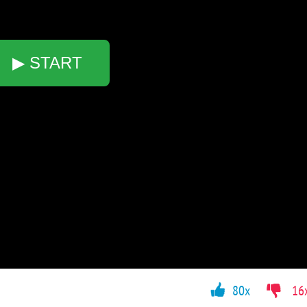
▶ START
80x
16