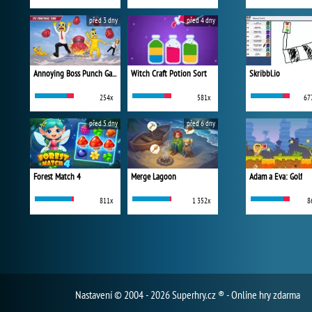
před 3 dny
před 4 dny
Annoying Boss Punch Game
Witch Craft Potion Sort
Skribbl.io
254x
581x
67
před 5 dny
před 6 dny
Forest Match 4
Merge Lagoon
Adam a Eva: Golf
811x
1 352x
8
Nastavení
© 2004 - 2026 Superhry.cz ® - Online hry zdarma