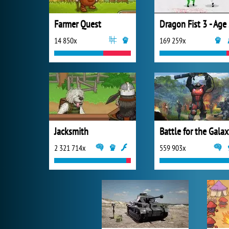
Farmer Quest
Dr
14 850x
169 259x
Jacksmith
Battle for the Gala
2 321 714x
559 903x