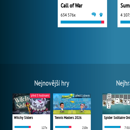
Call of War
Summ
634 576x
4 107
Nejnovější hry
Nejhr
před 5 hodinami
před 1 dnem
Witchy Sisters
Tennis Masters 2026
Spider Solitaire On
127x
210x
7 01