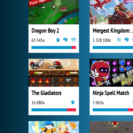
Dragon Boy 2
Mergest King
63 545x
1 328 100x
The Gladiators
Ninja Spell Match
16 080x
1 063x