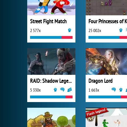
Street Fight Match
2 577x
25 002x
RAID: Shadow Legends
Dragon Lord
5 330x
1 663x