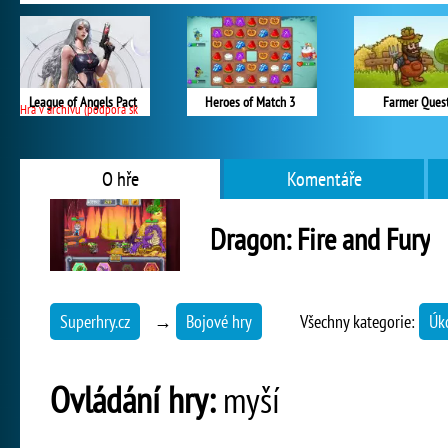
League of Angels Pact
Heroes of Match 3
Farmer Ques
Hra v archivu (podpora skončila)
O hře
Komentáře
Dragon: Fire and Fury
Superhry.cz
→
Bojové hry
Všechny kategorie:
Úko
Ovládání hry:
myší