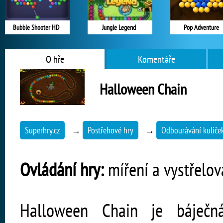
Bubble Shooter HD
Jungle Legend
Pop Adventure
O hře
Komentáře
Halloween Chain
Superhry.cz
→
Postřehové hry
→
Odbourávání kuliče
Ovládání hry:
míření a vystřelov
Halloween Chain je báječn