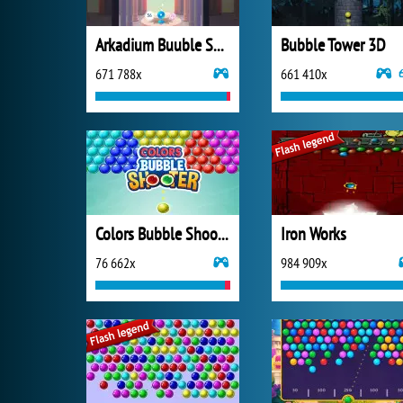
Arkadium Buuble Shooter
Bubble Tower 3D
671 788x
661 410x
Colors Bubble Shooter
Iron Works
76 662x
984 909x