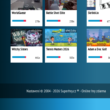
WorldGuessr
Battle Shot Elite
Skribbl.io
178x
238x
67
před 4 dny
před 5 dny
Witchy Sisters
Tennis Masters 2026
Adam a Eva: Golf
441x
503x
8
Nastavení
© 2004 - 2026 Superhry.cz ® - Online hry zdarma