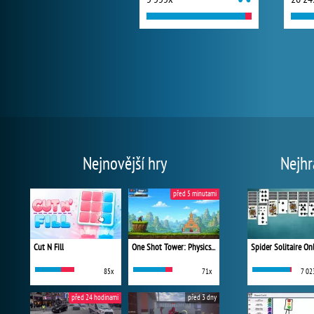
Nejnovější hry
Nejhr
před 5 minutami
Cut N Fill
One Shot Tower: Physics Destroyer
Spider Solitaire On
85x
71x
7 02
před 24 hodinami
před 3 dny