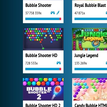
Bubble Shooter
Royal Bubble Blast
37 758 359x
47 871x
Bubble Shooter HD
Jungle Legend
728 533x
135 269x
Bubble Shooter HD 2
Candy Bubble HTM