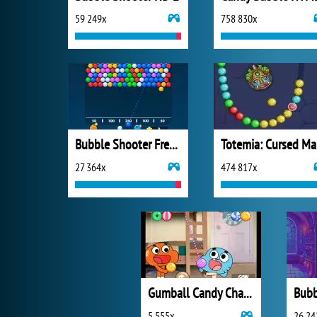
59 249x
758 830x
Bubble Shooter Free 3
T
27 364x
474 817x
Gumball Candy Chaos
5 555x
26 24