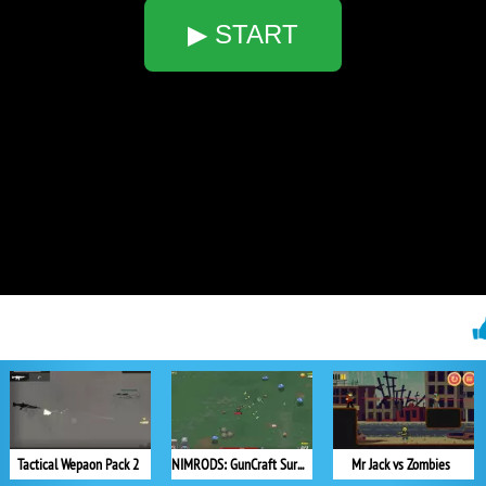
▶ START
Tactical Wepaon Pack 2
NIMRODS: GunCraft Survivor
Mr Jack vs Zombies