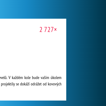
2 727×
 levelů. V každém kole bude vaším úkolem
é projektily se dokáží odrážet od kovových