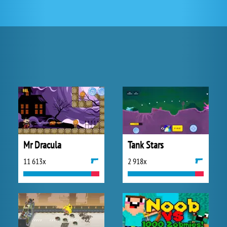
Mr Dracula
Tank Stars
11 613x
2 918x