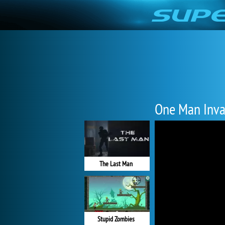
One Man Inva
The Last Man
Stupid Zombies