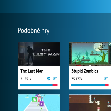
Podobné hry
The Last Man
Stupid Zombies
21 551x
75 177x