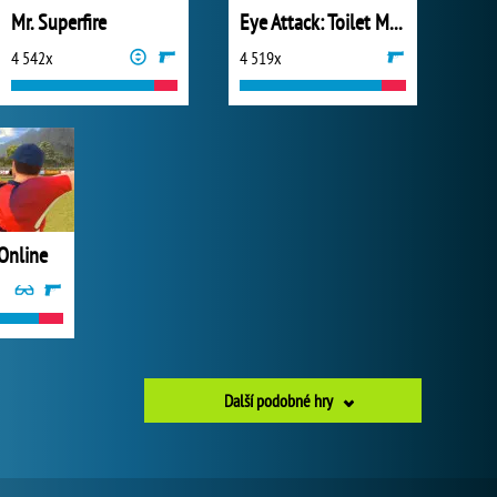
Mr. Superfire
Eye Attack: Toilet Monster War
4 542x
4 519x
 Online
Další podobné hry