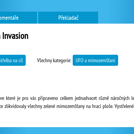
omentáře
Překladač
 Invasion
Střelba na cíl
Všechny kategorie:
UFO a mimozemšťani
, ve které je pro vás připraveno celkem jednadvacet různě náročných
yste zlikvidovaly všechny zelené mimozemšťany na hrací ploše. Vystřelen