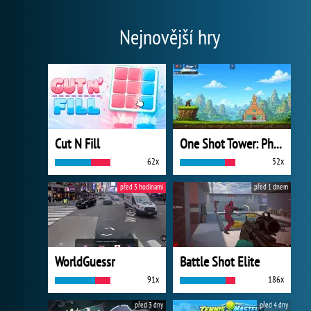
Nejnovější hry
Cut N Fill
One Shot Tower: Physics Destroyer
62x
52x
před 5 hodinami
před 1 dnem
WorldGuessr
Battle Shot Elite
91x
186x
před 3 dny
před 4 dny