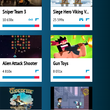
Sniper Team 3
Siege Hero Viking Vengeance
10 638x
25 599x
Alien Attack Shooter
Gun Toys
4 810x
8 031x