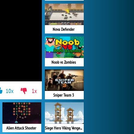
Nova Defender
Noob vs Zombies
10x
1x
Sniper Team 3
Alien Attack Shooter
Siege Hero Viking Vengeance