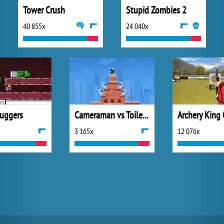
Tower Crush
Stupid Zombies 2
40 855x
24 040x
uggers
Cameraman vs Toilets Puzzle
Archery King
3 165x
12 076x