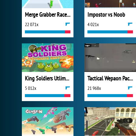
Merge Grabber Race to 2048
Impostor vs Noob
22 071x
4 021x
King Soldiers Utlimate Edition
Tactical Wepaon Pack 2
5 012x
21 968x