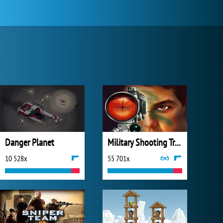
Danger Planet
Military Shooting Training
10 528x
55 701x