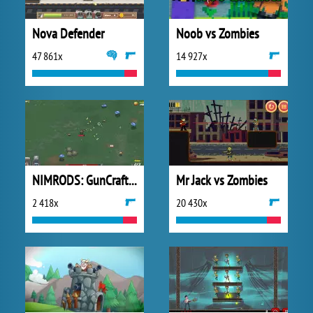
Nova Defender
Noob vs Zombies
47 861x
14 927x
NIMRODS: GunCraft Survivor
Mr Jack vs Zombies
2 418x
20 430x