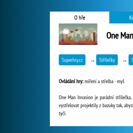
O hře
K
One Man
Superhry.cz
→
Střílečky
→
Ovládání hry:
míření a střelba - myš
One Man Invasion je parádní střílečka
vystřelovat projektily z bazuky tak, ab
tyčí.