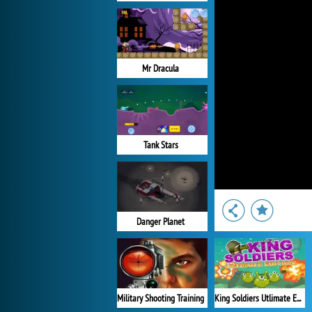
Mr Dracula
Tank Stars
Danger Planet
Military Shooting Training
King Soldiers Utlimate Edition