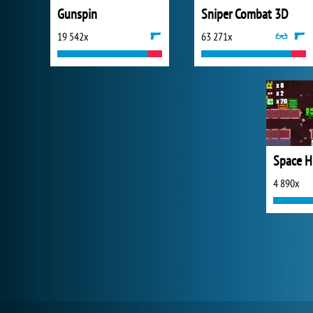
Gunspin
Sniper Combat 3D
19 542x
63 271x
Space H
4 890x