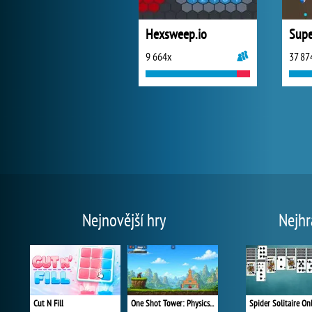
Hexsweep.io
Supe
9 664x
37 87
Nejnovější hry
Nejhr
Cut N Fill
One Shot Tower: Physics Destroyer
Spider Solitaire On