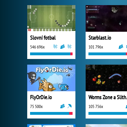
Slovní fotbal
Starblast.io
546 696x
101 796x
FlyOrDie.io
Worms 
75 500x
105 756x