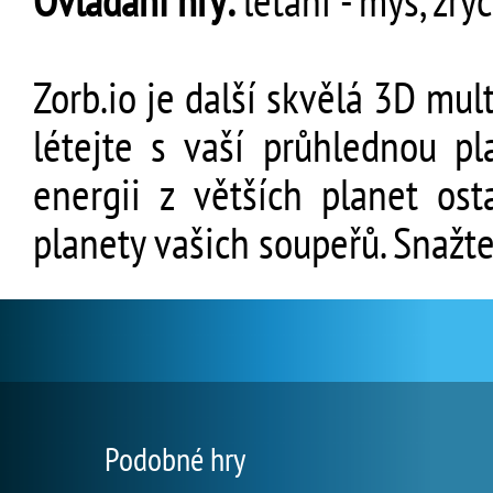
Ovládání hry:
létání - myš, zryc
Zorb.io je další skvělá 3D mult
létejte s vaší průhlednou pl
energii z větších planet ost
planety vašich soupeřů. Snažt
Podobné hry