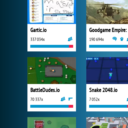
Gartic.io
Go
337 034x
190 694x
BattleDudes.io
Snake 2048.io
70 337x
7 052x