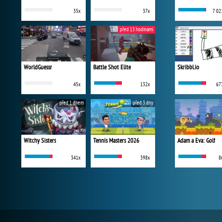
35x
37x
7 02
před 13 hodinami
WorldGuessr
Battle Shot Elite
Skribbl.io
45x
132x
67
před 1 dnem
před 3 dny
Witchy Sisters
Tennis Masters 2026
Adam a Eva: Golf
341x
398x
8