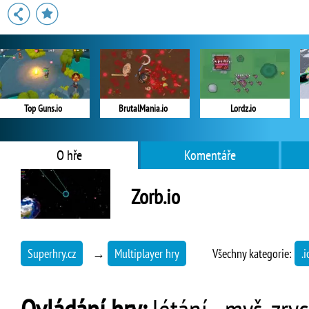
Top Guns.io
BrutalMania.io
Lordz.io
O hře
Komentáře
Zorb.io
Superhry.cz
→
Multiplayer hry
Všechny kategorie:
.