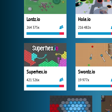
Lordz.io
Hole.io
264 375x
216 482x
Superhex.io
Swordz.io
421 526x
19 977x