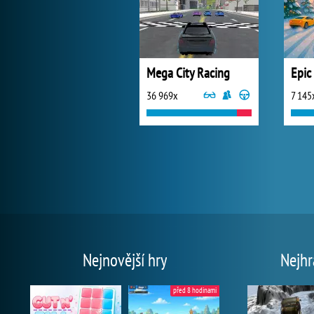
Mega City Racing
36 969x
7 145
Nejnovější hry
Nejhr
před 8 hodinami