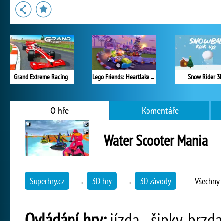
Grand Extreme Racing
Lego Friends: Heartlake Rush
Snow Rider 3
O hře
Komentáře
Water Scooter Mania
Superhry.cz
→
3D hry
→
3D závody
Všechny 
Ovládání hry:
jízda - šipky, brzd