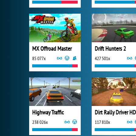
MX Offroad Master
Drift Hunters 2
85 077x
427 501x
Highway Traffic
Dirt Rally Driver HD
238 026x
117 810x