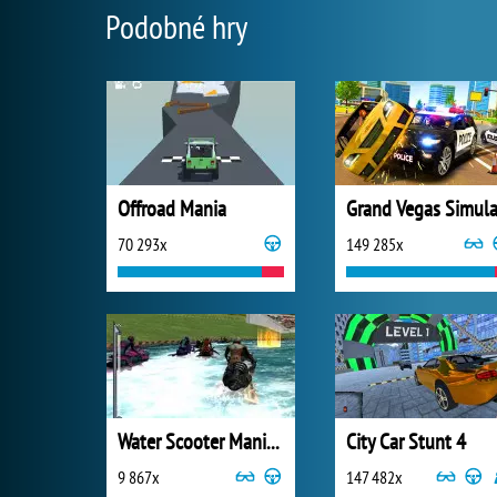
Podobné hry
Offroad Mania
70 293x
149 285x
Water Scooter Mania 2
City Car Stunt 4
9 867x
147 482x