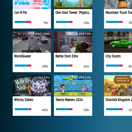
Cut N Fill
One Shot Tower: Physics Destroyer
Mountain Truck Tra
94x
136x
29
před 1 dnem
před 3 dny
WorldGuessr
Battle Shot Elite
City Stunts
209x
263x
40
před 4 dny
před 5 dny
Witchy Sisters
Tennis Masters 2026
Shortie's Kingdom 
463x
530x
10