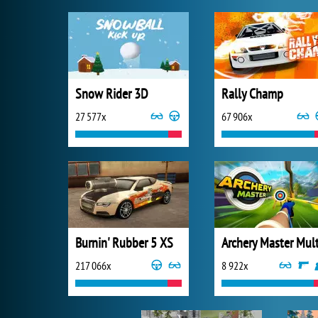
Snow Rider 3D
Rally Champ
27 577x
67 906x
Burnin' Rubber 5 XS
217 066x
8 922x