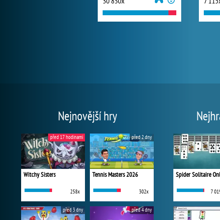
30 830x
7 115
Nejnovější hry
Nejhr
před 17 hodinami
před 2 dny
Witchy Sisters
Tennis Masters 2026
Spider Solitaire On
258x
302x
7 01
před 3 dny
před 4 dny