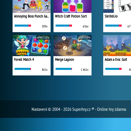
Annoying Boss Punch Game
Witch Craft Potion Sort
Skribbl.io
309x
636x
67
před 5 dny
před 6 dny
Forest Match 4
Merge Lagoon
Adam a Eva: Golf
861x
1 461x
8
Nastavení
© 2004 - 2026 Superhry.cz ® - Online hry zdarma