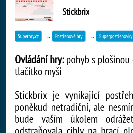
Stickbrix
Superhry.cz
→
Postřehové hry
→
Superpostřehovky
Ovládání hry:
pohyb s plošinou -
tlačítko myši
Stickbrix je vynikající postř
poněkud netradiční, ale nesmí
bude vaším úkolem odrážet
odstraňovala cihly na hrací p