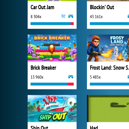
Car Out Jam
Blockin' Out
8 304x
43 161x
Brick Breaker
Frost 
13 960x
5 485x
Ship Out
Had