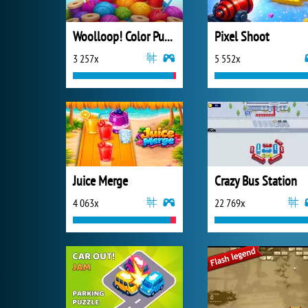
Woolloop! Color Puzzle
Pixel Shoot
3 257x
5 552x
Juice Merge
Crazy Bus Station
4 063x
22 769x