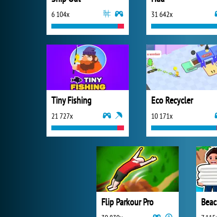
6 104x
31 642x
Tiny Fishing
Eco Recycler
21 727x
10 171x
Flip Parkour Pro
Beac