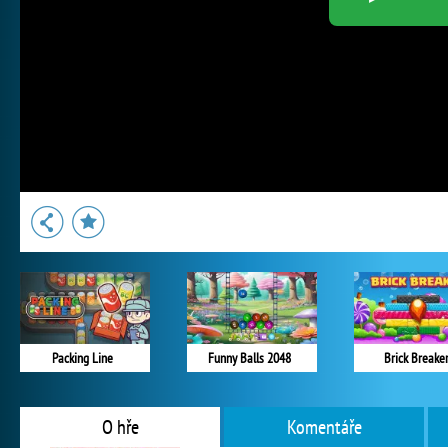
Packing Line
Funny Balls 2048
Brick Breake
O hře
Komentáře