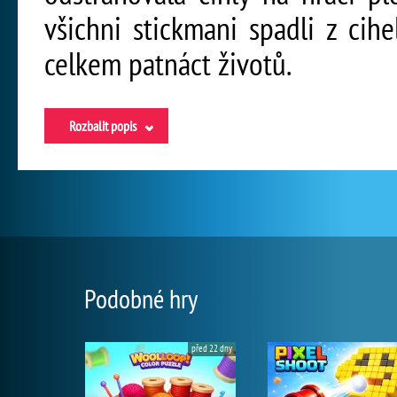
všichni stickmani spadli z cih
celkem patnáct životů.
Rozbalit popis
Podobné hry
před 22 dny