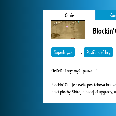
O hře
Kom
Blockin'
Superhry.cz
→
Postřehové hry
Ovládání hry:
myší, pauza - P
Blockin' Out je skvělá postřehová hra v
hrací plochy. Sbírejte padající upgrady, 