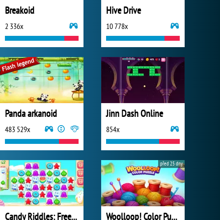
Breakoid
Hive Drive
2 336x
10 778x
Panda arkanoid
Jinn Dash Online
483 529x
854x
před 25 dny
Candy Riddles: Free Match 3 Puzzle
Woolloop! Color Puzzle