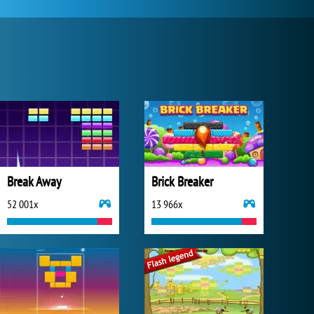
Break Away
Brick Breaker
52 001x
13 966x