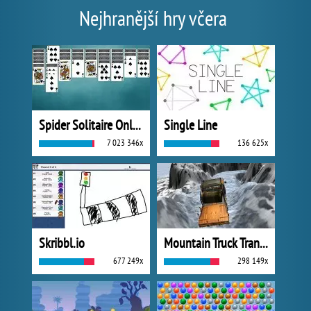
Nejhranější hry včera
Spider Solitaire Online
Single Line
7 023 346x
136 625x
Skribbl.io
Mountain Truck Transport
677 249x
298 149x