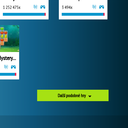
1 252 475x
3 494x
Vega Mix 2: Mystery of Island
Další podobné hry