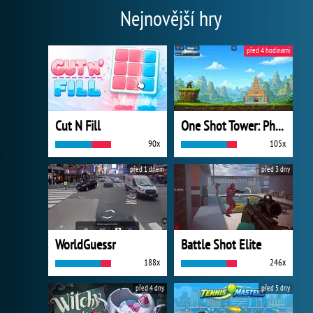
Nejnovější hry
před 4 hodinami
Cut N Fill
One Shot Tower: Physics Destroyer
90x
105x
před 1 dnem
před 3 dny
WorldGuessr
Battle Shot Elite
188x
246x
před 4 dny
před 5 dny