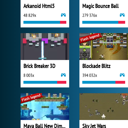
Arkanoid Html5
Magic Bounce Ball
48 829x
279 376x
Brick Breaker 3D
Blockade Blitz
8 003x
394 032x
Maya Ball New Dimension
Sky Jet Wars