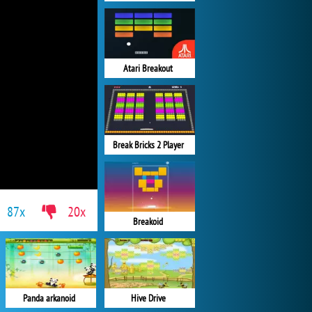
Atari Breakout
Break Bricks 2 Player
87x
20x
Breakoid
Panda arkanoid
Hive Drive