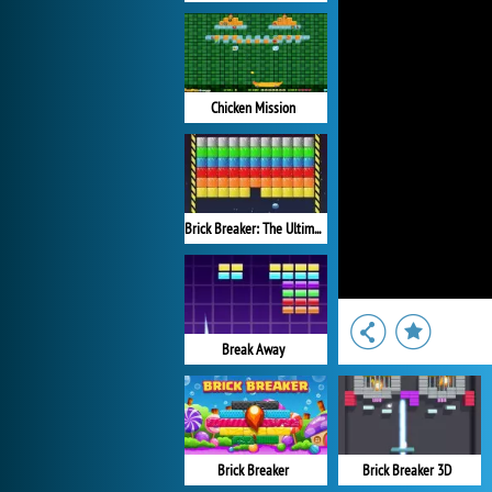
Chicken Mission
Brick Breaker: The Ultimate Challenge
Break Away
Brick Breaker
Brick Breaker 3D