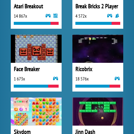
Atari Breakout
Break Bricks 2 Player
14 867x
4 572x
Face Breaker
Ricobrix
1 673x
18 576x
Skydom
Jinn Dash