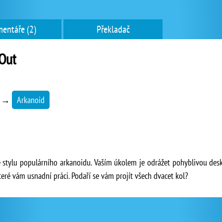
entáře (2)
Překladač
 Out
→
Arkanoid
e stylu populárního arkanoidu. Vaším úkolem je odrážet pohyblivou desk
které vám usnadní práci. Podaří se vám projít všech dvacet kol?