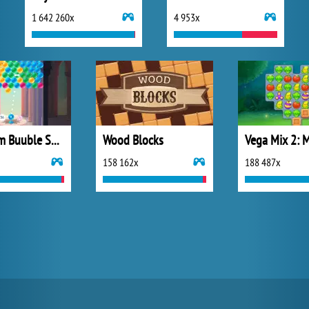
1 642 260x
4 953x
Arkadium Buuble Shooter
Wood Blocks
158 162x
188 487x