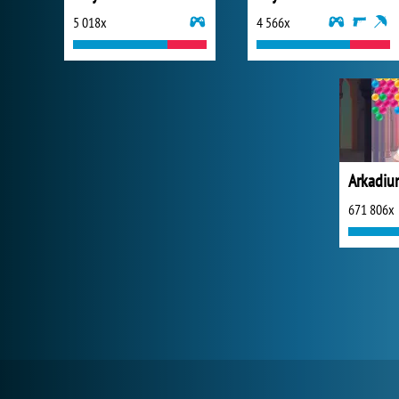
5 018x
4 566x
671 806x