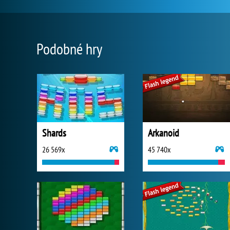
Podobné hry
Shards
Arkanoid
26 569x
45 740x