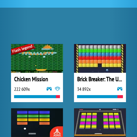
Chicken Mission
Brick Breaker: The Ultimate Challenge
222 609x
34 892x