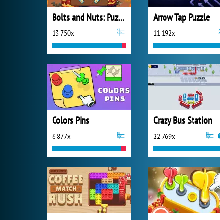
Bolts and Nuts: Puzzle
Arrow Tap Puzzle
13 750x
11 192x
Colors Pins
Crazy Bus Station
6 877x
22 769x