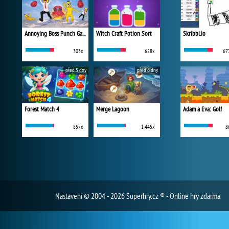
Annoying Boss Punch Game
Witch Craft Potion Sort
Skribbl.io
303x
628x
67
před 5 dny
před 6 dny
Forest Match 4
Merge Lagoon
Adam a Eva: Golf
857x
1 445x
8
Nastavení
© 2004 - 2026 Superhry.cz ® - Online hry zdarma