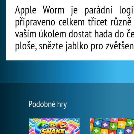
Apple Worm je parádní logi
připraveno celkem třicet různ
vaším úkolem dostat hada do če
ploše, snězte jablko pro zvětšen
Podobné hry