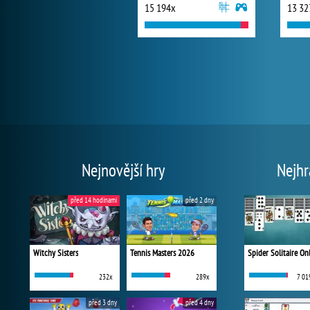
15 194x
13 32
Nejnovější hry
Nejhr
před 14 hodinami
před 2 dny
Witchy Sisters
Tennis Masters 2026
Spider Solitaire On
232x
289x
7 01
před 3 dny
před 4 dny