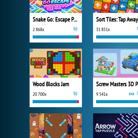
Snake Go: Escape Puzzle
Sort Tiles: Tap Away
2 868x
31 851x
Wood Blocks Jam
S
20 700x
9 541x