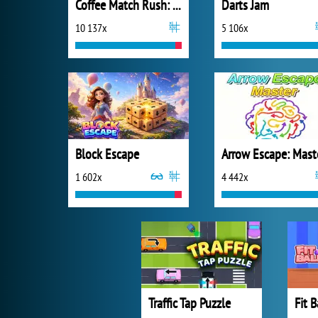
Coffee Match Rush: Sort Puzzle
Darts Jam
10 137x
5 106x
Block Escape
Arrow Escape: Mast
1 602x
4 442x
Traffic Tap Puzzle
Fit B