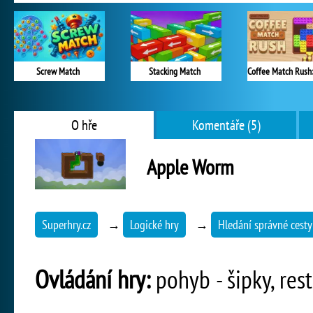
Screw Match
Stacking Match
O hře
Komentáře (5)
Apple Worm
Superhry.cz
→
Logické hry
→
Hledání správné cesty
Ovládání hry:
pohyb - šipky, rest