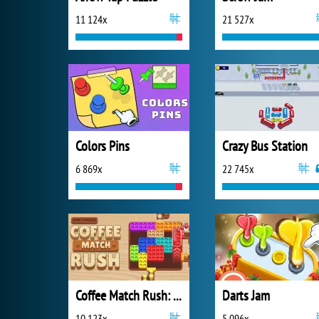
11 124x
21 527x
Colors Pins
Crazy Bus Station
6 869x
22 745x
Coffee Match Rush: Sort Puzzle
Darts Jam
10 123x
5 096x