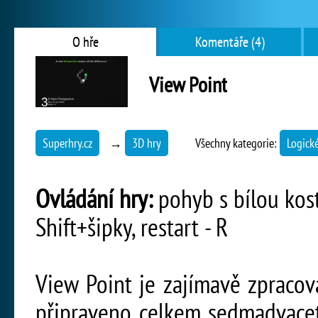
O hře
Komentáře (4)
View Point
Superhry.cz
→
3D hry
Všechny kategorie:
Logick
Ovládání hry:
pohyb s bílou kost
Shift+šipky, restart - R
View Point je zajímavě zpracov
připraveno celkem sedmadvacet