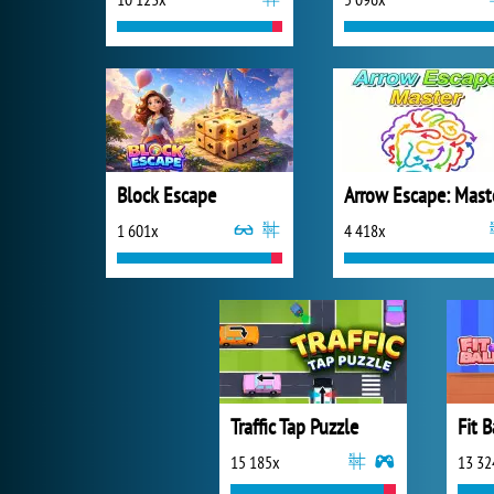
Block Escape
Arrow Escape: Mast
1 601x
4 418x
Traffic Tap Puzzle
Fit B
15 185x
13 32