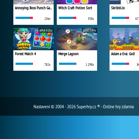
Annoying Boss Punch Game
Witch Craft Potion Sort
Skribbl.io
236x
558x
67
před 4 dny
před 5 dny
Forest Match 4
Merge Lagoon
Adam a Eva: Golf
782x
1 298x
8
Nastavení
© 2004 - 2026 Superhry.cz ® - Online hry zdarma