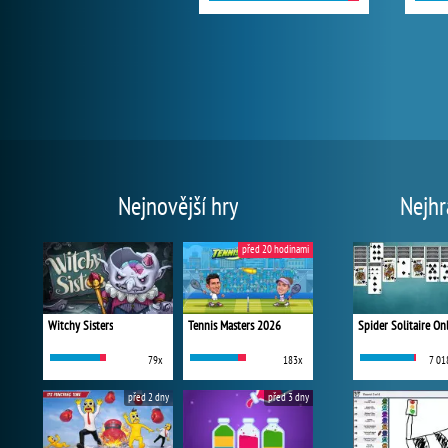
Nejnovější hry
Nejhr
před 20 hodinami
Witchy Sisters
Tennis Masters 2026
Spider Solitaire On
79x
183x
7 01
před 2 dny
před 3 dny