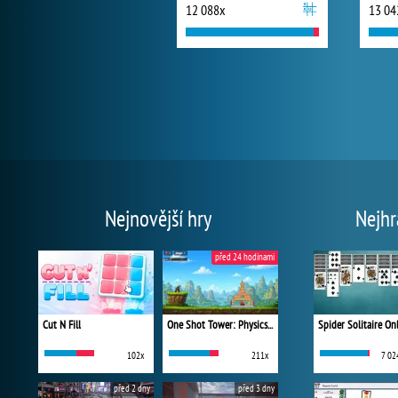
12 088x
13 04
Nejnovější hry
Nejhr
před 24 hodinami
Cut N Fill
One Shot Tower: Physics Destroyer
Spider Solitaire On
102x
211x
7 02
před 2 dny
před 3 dny