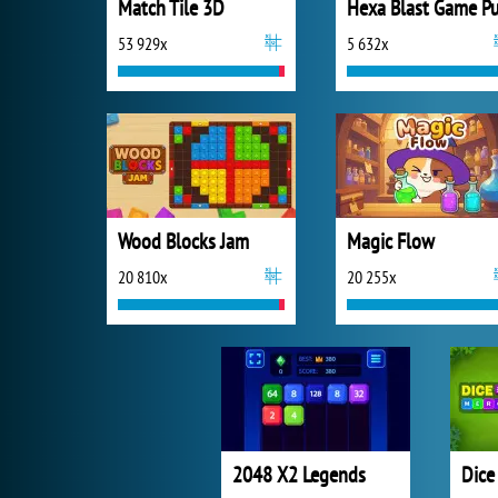
Match Tile 3D
53 929x
5 632x
Wood Blocks Jam
Magic Flow
20 810x
20 255x
2048 X2 Legends
Dice