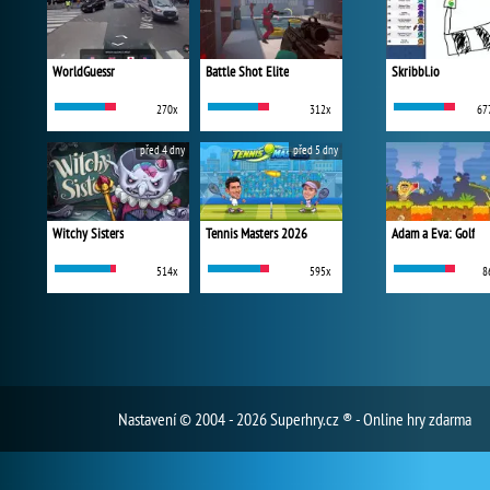
WorldGuessr
Battle Shot Elite
Skribbl.io
270x
312x
67
před 4 dny
před 5 dny
Witchy Sisters
Tennis Masters 2026
Adam a Eva: Golf
514x
595x
8
Nastavení
© 2004 - 2026 Superhry.cz ® - Online hry zdarma