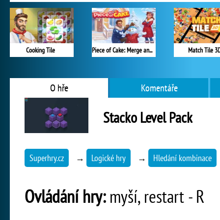
Cooking Tile
Piece of Cake: Merge and Bake
Match Tile 3
O hře
Komentáře
Stacko Level Pack
Superhry.cz
→
Logické hry
→
Hledání kombinace
Ovládání hry:
myší, restart - R