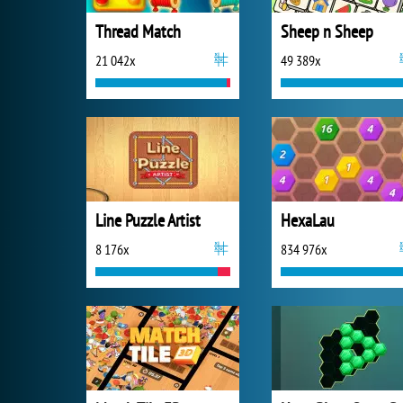
Thread Match
Sheep n Sheep
21 042x
49 389x
Line Puzzle Artist
HexaLau
8 176x
834 976x