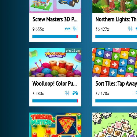
Screw Masters 3D Puzzle
Northe
9 635x
36 427x
před 25 dny
Woolloop! Color Puzzle
Sort Tiles: Tap Away
3 580x
32 178x