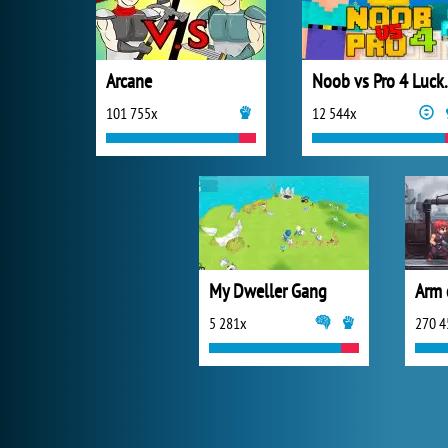
Arcane
Noob vs 
101 755x
12 544x
My Dweller Gang
Arm 
5 281x
270 4