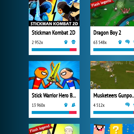
Stickman Kombat 2D
Dragon Boy 2
2 952x
63 548x
Stick Warrior Hero Battle
Musketeers Gunpo
13 960x
4 512x