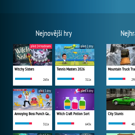
Nejnovější hry
Nejhr
před 24 hodinami
před 2 dny
Witchy Sisters
Tennis Masters 2026
Mountain Truck Tra
265x
311x
29
před 3 dny
před 4 dny
Annoying Boss Punch Game
Witch Craft Potion Sort
City Stunts
311x
643x
40