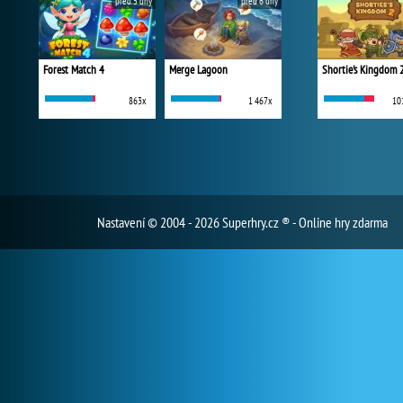
před 5 dny
před 6 dny
Forest Match 4
Merge Lagoon
Shortie's Kingdom 
863x
1 467x
10
Nastavení
© 2004 - 2026 Superhry.cz ® - Online hry zdarma