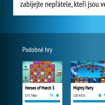
zabíjejte nepřátele, kteří jsou v
Podobné hry
Heroes of Match 3
Mighty Party
273 740x
120 937x