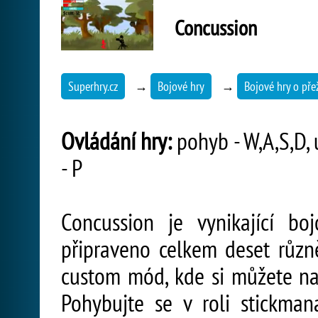
Concussion
Superhry.cz
→
Bojové hry
→
Bojové hry o přež
Ovládání hry:
pohyb - W,A,S,D, ú
- P
Concussion je vynikající bo
připraveno celkem deset různ
custom mód, kde si můžete nas
Pohybujte se v roli stickman