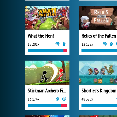
What the Hen!
Relics of the Fallen
18 201x
12 122x
Stickman Archero Fight
Shorties’s Kingdom
13 174x
48 325x