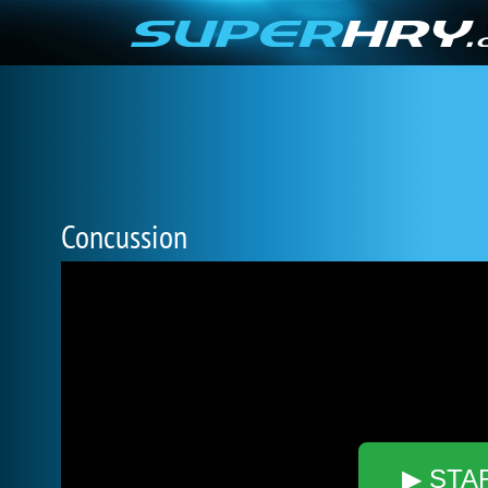
Concussion
▶ STA