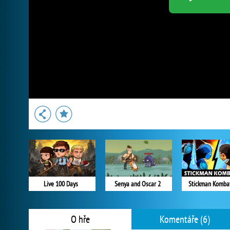
Live 100 Days
Senya and Oscar 2
Stickman Komba
O hře
Komentáře (6)