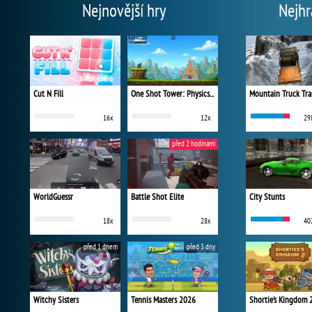
Nejnovější hry
Nejhr
Cut N Fill
One Shot Tower: Physics Destroyer
Mountain Truck Tra
16x
12x
29
před 2 hodinami
WorldGuessr
Battle Shot Elite
City Stunts
18x
28x
40
před 1 dnem
před 3 dny
Witchy Sisters
Tennis Masters 2026
Shortie's Kingdom 