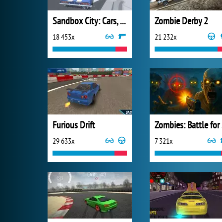
Sandbox City: Cars, Zombies, Ragdolls
Zombie Derby 2
18 453x
21 232x
Furious Drift
Zo
29 633x
7 321x