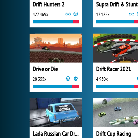
Drift Hunters 2
Supra Drift & Stunt
427 469x
17 128x
Drive or Die
Drift Racer 2021
28 355x
4 930x
Lada Russian Car Drift
Drift Cup Racing