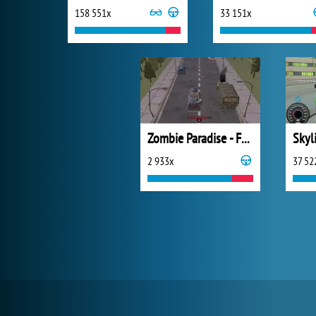
158 551x
33 151x
Zombie Paradise - Fury Road
Skyl
2 933x
37 52