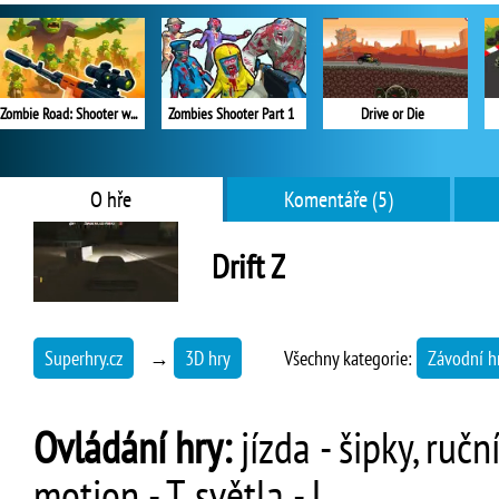
Zombie Road: Shooter with Destruction
Zombies Shooter Part 1
Drive or Die
O hře
Komentáře (5)
Drift Z
Superhry.cz
→
3D hry
Všechny kategorie:
Závodní h
Ovládání hry:
jízda - šipky, ručn
motion - T, světla - L