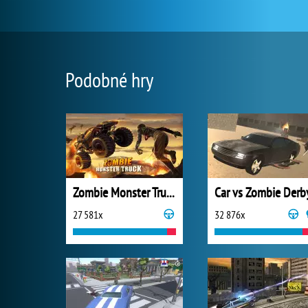
Podobné hry
Zombie Monster Truck
Car vs Zombie Derb
27 581x
32 876x