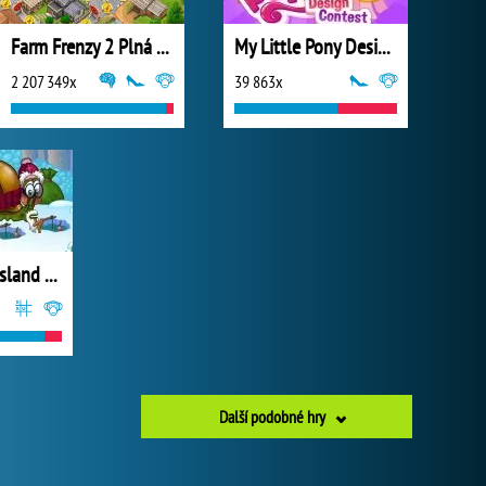
Farm Frenzy 2 Plná Verze
My Little Pony Design Contest
2 207 349x
39 863x
Snail Bob 8: Island Story
Další podobné hry