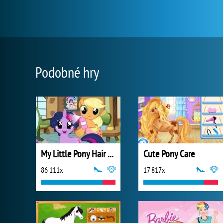
Podobné hry
My Little Pony Hair Salon
Cute Pony Care
86 111x
17 817x