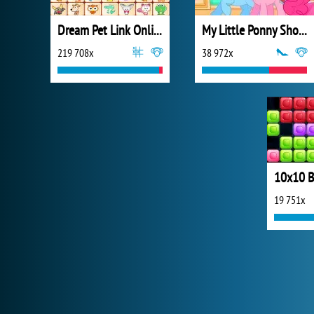
Dream Pet Link Online
My Little Ponny Shoes Designer
219 708x
38 972x
10x10 B
19 751x