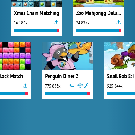
Xmas Chain Matching
Zoo Mahjongg Deluxe
16 183x
24 825x
lock Match
Penguin Diner 2
775 833x
525 844x