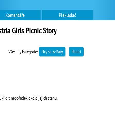
Komentáře
Překladač
tria Girls Picnic Story
Všechny kategorie:
Hry se zvířaty
Poníci
klidit nepořádek okolo jejich stanu.