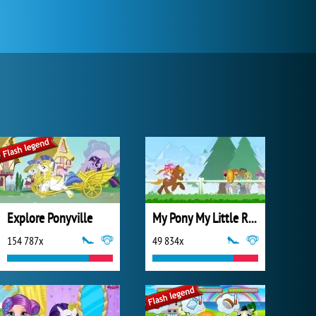
Explore Ponyville
My Pony My Little Race
154 787x
49 834x