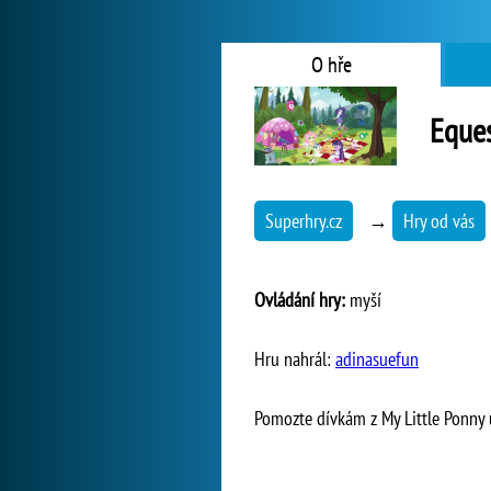
O hře
Eques
Superhry.cz
→
Hry od vás
Ovládání hry:
myší
Hru nahrál:
adinasuefun
Pomozte dívkám z My Little Ponny u