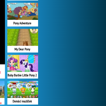
Pony Adventure
My Dear Pony
x
Baby Barbie Little Pony 2
Domácí mazlíček
a)