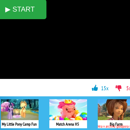
▶ START
15x
5
My Little Pony Camp Fun
Match Arena H5
Big Farm
Hra v archivu (podpora skončil