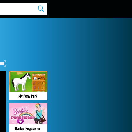
My Pony Park
Barbie Pegasister