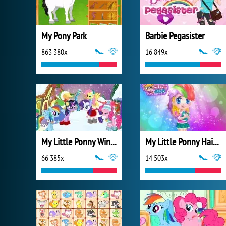
My Pony Park
Barbie Pegasister
863 380x
16 849x
My Little Ponny Winter Fashion
My Little Ponny Hairstyles
66 385x
14 503x