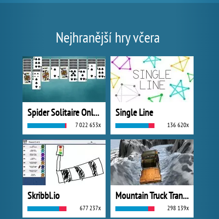
Nejhranější hry včera
Spider Solitaire Online
Single Line
7 022 653x
136 620x
Skribbl.io
Mountain Truck Transport
677 237x
298 139x