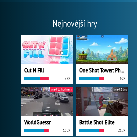
Nejnovější hry
Cut N Fill
One Shot Tower: Physics Destroyer
77x
65x
před 12 hodinami
před 2 dny
WorldGuessr
Battle Shot Elite
138x
219x