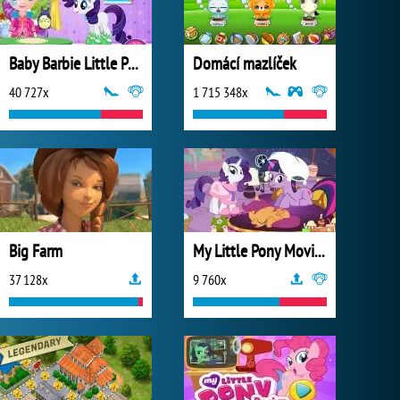
Baby Barbie Little Pony 2
Domácí mazlíček
40 727x
1 715 348x
Big Farm
My Little Pony Movie Night
37 128x
9 760x