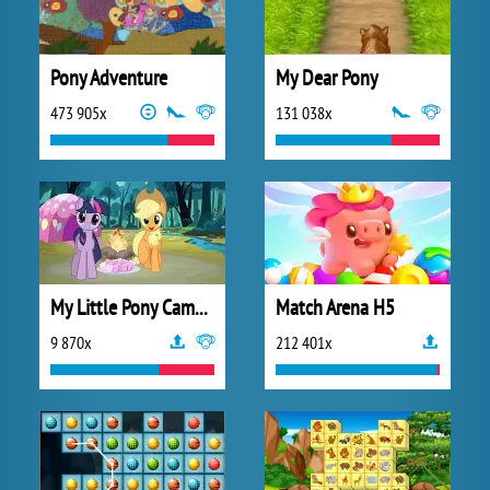
Pony Adventure
My Dear Pony
473 905x
131 038x
My Little Pony Camp Fun
Match Arena H5
9 870x
212 401x