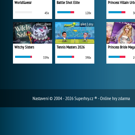
WorldGuessr
Battle Shot Elite
45x
128x
3
před 1 dnem
před 3 dny
Witchy Sisters
Tennis Masters 2026
Princess Bride Mag
339x
398x
1
Nastavení
© 2004 - 2026 Superhry.cz ® - Online hry zdarma