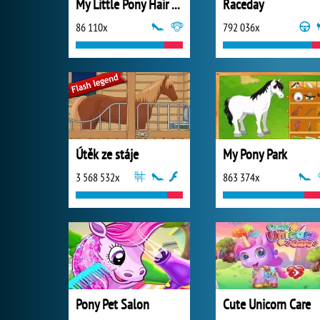
My Little Pony Hair Salon
Raceday
86 110x
792 036x
Útěk ze stáje
My Pony Park
3 568 532x
863 374x
Pony Pet Salon
Cute Unicorn Care