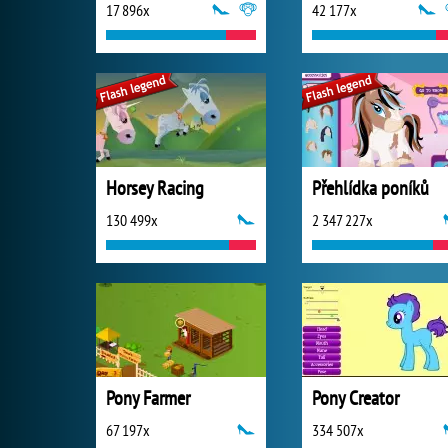
17 896x
42 177x
Horsey Racing
Přehlídka poníků
130 499x
2 347 227x
Pony Farmer
Pony Creator
67 197x
334 507x