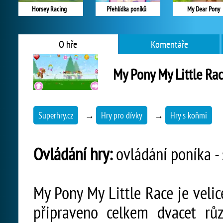
Horsey Racing
Přehlídka poníků
My Dear Pony
O hře
Komentáře
My Pony My Little Ra
Superhry.cz
→
Hry pro dívky
→
Hry s koňmi
Ovládání hry:
ovládání poníka - 
My Pony My Little Race je velic
připraveno celkem dvacet rů