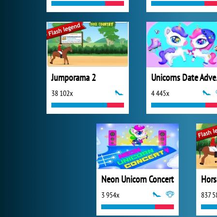
Jumporama 2
Uni
38 102x
4 445x
Neon Unicorn Concert
Hors
3 954x
837 5