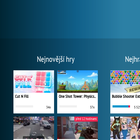
Nejnovější hry
Nejhr
Cut N Fill
One Shot Tower: Physics Destroyer
Bubble Shooter Ex
34x
37x
5 52
před 12 hodinami