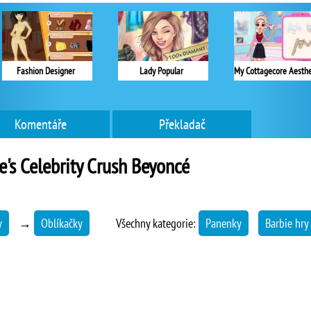
Fashion Designer
Lady Popular
Komentáře
Překladač
e's Celebrity Crush Beyoncé
y
→
Oblíkačky
Všechny kategorie:
Panenky
Barbie hry