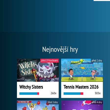
Nejnovější hry
před 19 hodinami
před 2 dny
Witchy Sisters
Tennis Masters 2026
260x
303x
před 3 dny
před 4 dny