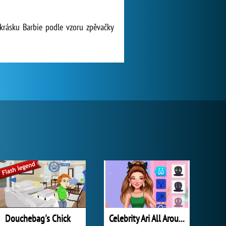
 krásku Barbie podle vzoru zpěvačky
Douchebag's Chick
Celebrity Ari All Around the Fashion