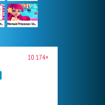
My Cottagecore Aesthetic Look
Mermaid Princesses: Underwater Games
10 174×