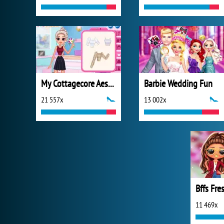
My Cottagecore Aesthetic Look
Barbie Wedding Fun
21 557x
13 002x
11 469x