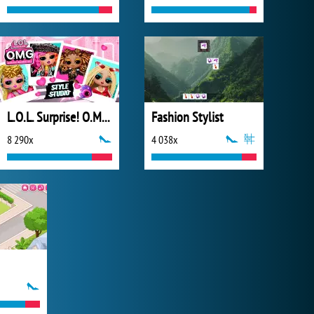
L.O.L. Surprise! O.M.G.™ Style Studio
Fashion Stylist
8 290x
4 038x