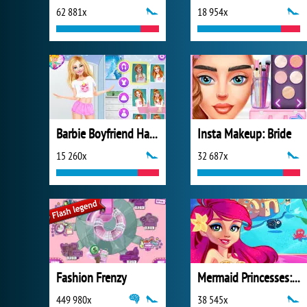
62 881x
18 954x
Barbie Boyfriend Hazard
Insta Makeup: Bride
15 260x
32 687x
Fashion Frenzy
Mermaid Princesses: Underwater Games
449 980x
38 545x