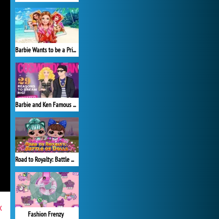
Barbie Wants to be a Princess
Barbie and Ken Famous Couples Costume
Road to Royalty: Battle of Dolls
x
Fashion Frenzy