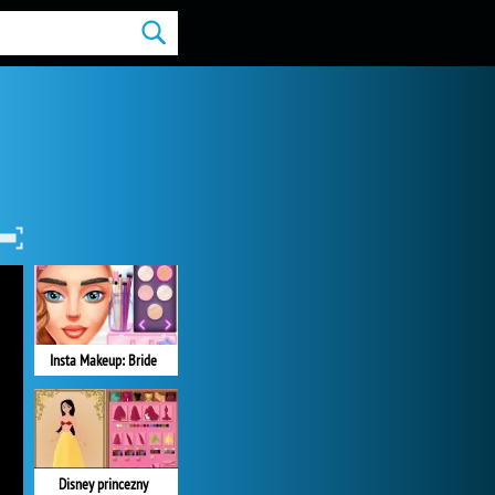
Insta Makeup: Bride
Disney princezny