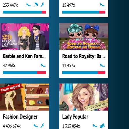
233 447x
15 497x
Barbie and Ken Famous Couples Costume
Road to Royalty: Battle of Dolls
42 968x
11 457x
Fashion Designer
Lady Popular
4 406 674x
1 313 854x