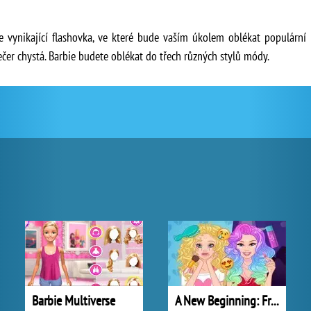
je vynikající flashovka, ve které bude vaším úkolem oblékat populární
ečer chystá. Barbie budete oblékat do třech různých stylů módy.
Barbie Multiverse
A New Beginning: From Sad To Fab