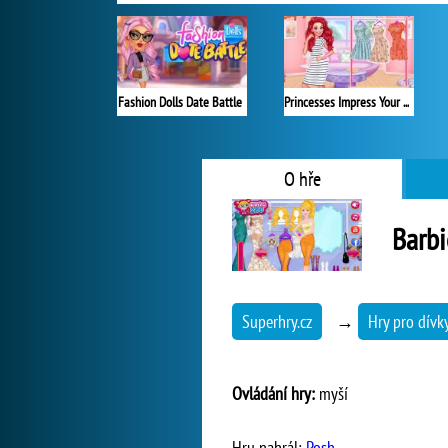
Fashion Dolls Date Battle
Princesses Impress Your School Crush
O hře
Barbi
Superhry.cz
→
Hry pro dívk
Ovládání hry:
myší
Hru nahrál:
Posh