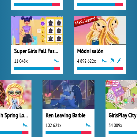
Super Girls Fall Fashion Trends
Módní salón
11 048x
4 892 622x
Bffs Fresh Spring Look
Ken Leaving Barbie
GirlsPlay City
102 621x
34 009x