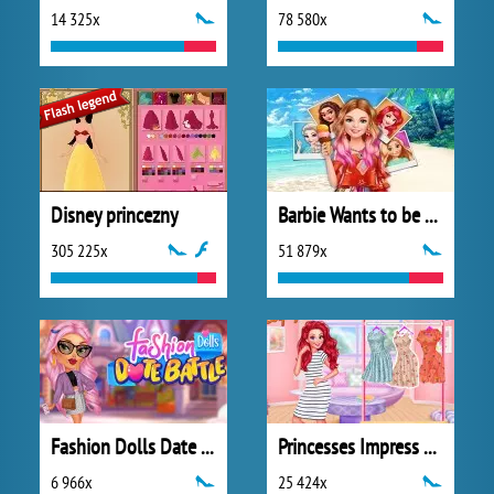
14 325x
78 580x
Disney princezny
Barbie Wants to be a Princess
305 225x
51 879x
Fashion Dolls Date Battle
Princesses Impress Your School Crush
6 966x
25 424x