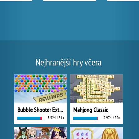
Nejhranější hry včera
Bubble Shooter Extreme
Mahjong Classic
5 524 131x
3 974 423x