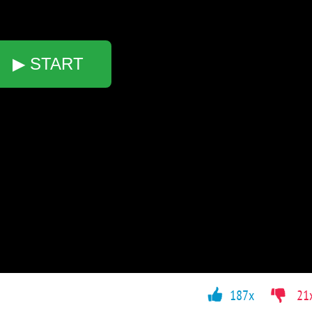
▶ START
187x
21