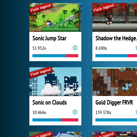
Sonic Jump Star
Shadow t
51 952x
8 690x
Sonic on Clouds
Gold Digger FRVR
10 464x
159 378x