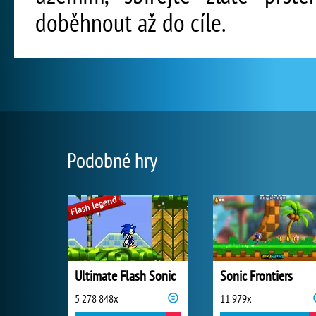
doběhnout až do cíle.
Podobné hry
Ultimate Flash Sonic
Sonic Frontiers
5 278 848x
11 979x