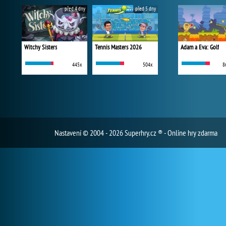
před 4 dny
před 5 dny
Witchy Sisters
Tennis Masters 2026
Adam a Eva: Golf
445x
504x
8
Nastavení
© 2004 - 2026 Superhry.cz ® - Online hry zdarma