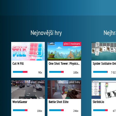
Nejnovější hry
Nejhr
před 3 hodinami
Cut N Fill
One Shot Tower: Physics Destroyer
Spider Solitaire On
90x
100x
7 02
před 1 dnem
před 3 dny
WorldGuessr
Battle Shot Elite
Skribbl.io
186x
246x
67