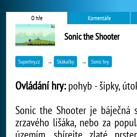
O hře
Komentáře
Sonic the Shooter
Superhry.cz
→
Skákačky
→
Sonic hry
Ovládání hry:
pohyb - šipky, úto
Sonic the Shooter je báječná 
zrzavého lišáka, nebo za popul
územím, sbírejte zlaté prste