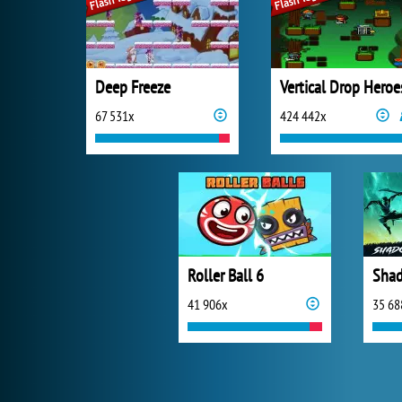
Deep Freeze
Vertical Drop Heroe
67 531x
424 442x
Roller Ball 6
41 906x
35 68