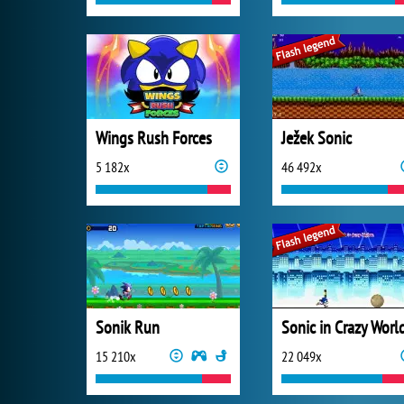
Wings Rush Forces
Ježek Sonic
5 182x
46 492x
Sonik Run
Sonic in Crazy Worl
15 210x
22 049x