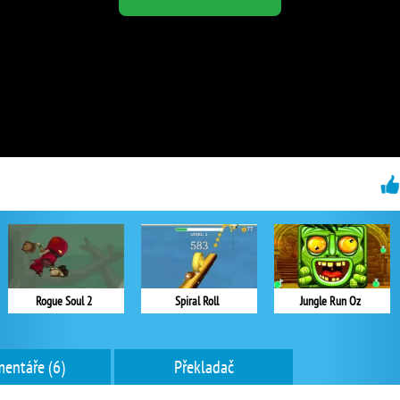
Rogue Soul 2
Spiral Roll
Jungle Run Oz
entáře (6)
Překladač