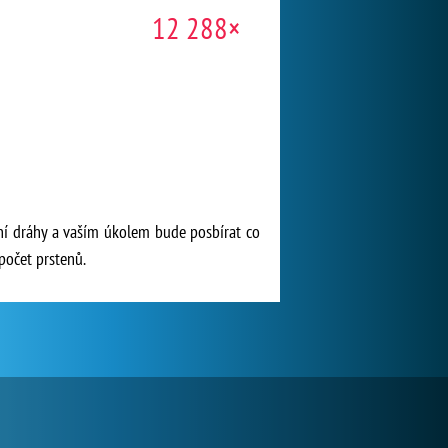
12 288×
ní dráhy a vaším úkolem bude posbírat co
počet prstenů.