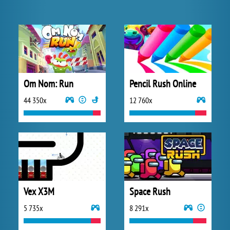
Om Nom: Run
Pencil Rush Online
44 350x
12 760x
Vex X3M
Space Rush
5 735x
8 291x