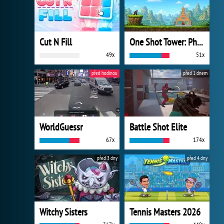
Cut N Fill
One Shot Tower: Physics Destroyer
49x
51x
před hodinou
před 1 dnem
WorldGuessr
Battle Shot Elite
67x
174x
před 3 dny
před 4 dny
Witchy Sisters
Tennis Masters 2026