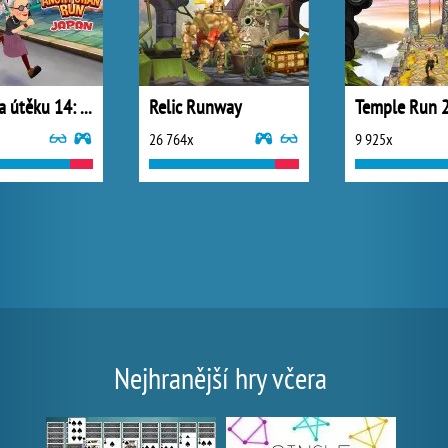
Babka na útěku 14: Japonsko
Relic Runway
Temple Run 
26 764x
9 925x
Nejhranější hry včera