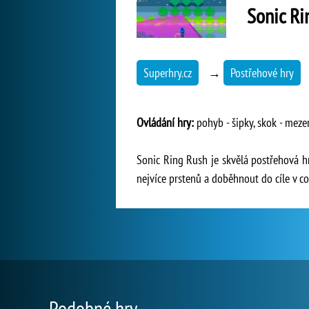
Sonic Ri
Superhry.cz
→
Postřehové hry
Ovládání hry:
pohyb - šipky, skok - mezer
Sonic Ring Rush je skvělá postřehová h
nejvíce prstenů a doběhnout do cíle v c
Podobné hry