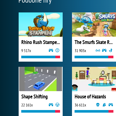
Rhino Rush Stampede Online
The Smurfs Skate Rush
9 517x
31 903x
Shape Shifting
House of Hazards
22 161x
36 611x