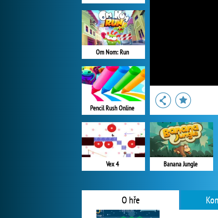
Om Nom: Run
Pencil Rush Online
Vex 4
Banana Jungle
O hře
Kom