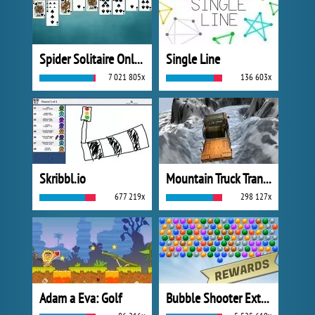
Spider Solitaire Online
Single Line
7 021 805x
136 603x
Skribbl.io
Mountain Truck Transport
677 219x
298 127x
Adam a Eva: Golf
Bubble Shooter Extreme