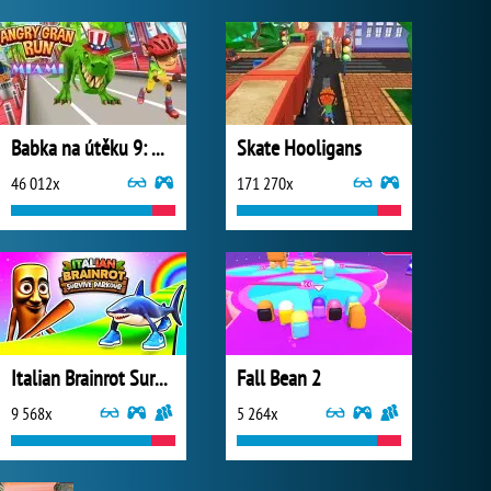
Babka na útěku 9: Miami
Skate Hooligans
46 012x
171 270x
Italian Brainrot Survive Parkour
Fall Bean 2
9 568x
5 264x