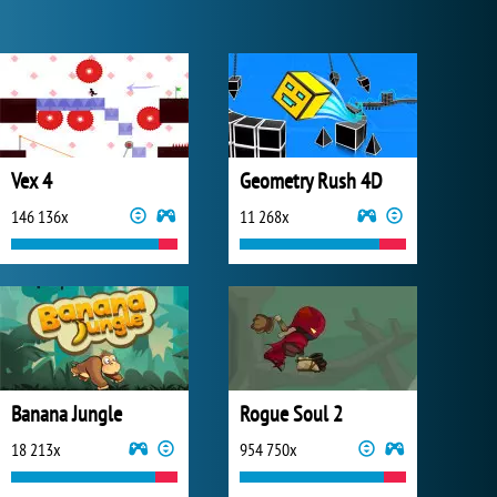
Vex 4
Geometry Rush 4D
146 136x
11 268x
Banana Jungle
Rogue Soul 2
18 213x
954 750x