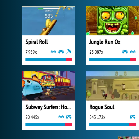
Spiral Roll
Jungle Run Oz
7 959x
23 087x
Subway Surfers: Hong Kong
Rogue Soul
20 445x
543 172x