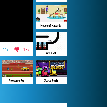
House of Hazards
44x
15x
Vex X3M
Space Rush
Awesome Run