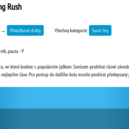
ng Rush
→
Překážkové dráhy
Všechny kategorie:
Sonic hry
ník, pauza - P
ra, ve které budete s populárním ježkem Sonicem probíhat různé závod
o nejlepším čase. Pro postup do dalšího kola musíte posbírat předepsaný 