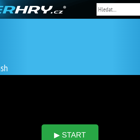
ush
▶ START