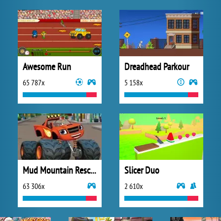
Awesome Run
Dreadhead Parkour
65 787x
5 158x
Mud Mountain Rescue
Slicer Duo
63 306x
2 610x