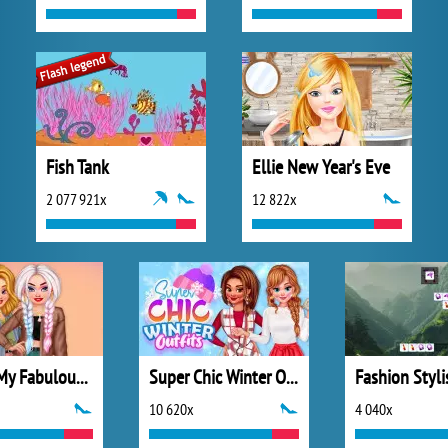
Fish Tank
Ellie New Year's Eve
2 077 921x
12 822x
Design My Fabulous Ripped Jeans
Super Chic Winter Outfits
Fashion Styli
10 620x
4 040x