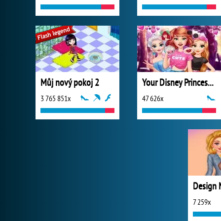
Můj nový pokoj 2
Your Disney Princess Style
3 765 851x
47 626x
7 259x