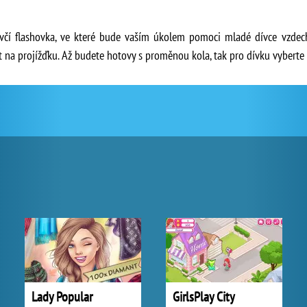
ívčí flashovka, ve které bude vaším úkolem pomoci mladé dívce vzde
t na projížďku. Až budete hotovy s proměnou kola, tak pro dívku vyberte
Lady Popular
GirlsPlay City