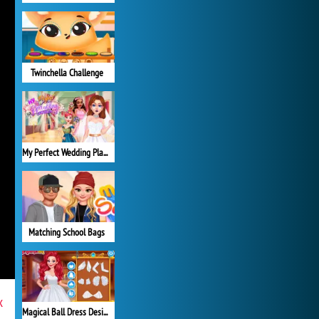
Twinchella Challenge
My Perfect Wedding Planner
Matching School Bags
x
Magical Ball Dress Design