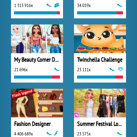
1 313 916x
34 019x
My Beauty Corner Decoration
Twinchella Challenge
21 696x
23 111x
Fashion Designer
Summer Festival Looks
4 406 689x
23 575x