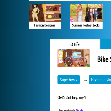
Fashion Designer
Summer Festival Looks
O hře
Bike 
Superhry.cz
→
Hry pro dívk
Ovládání hry:
myší
Hru nahrál:
Posh