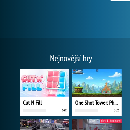
Nejnovější hry
Cut N Fill
One Shot Tower: Physics Destroyer
34x
36x
před 11 hodinami