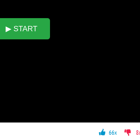
▶ START
66x
8