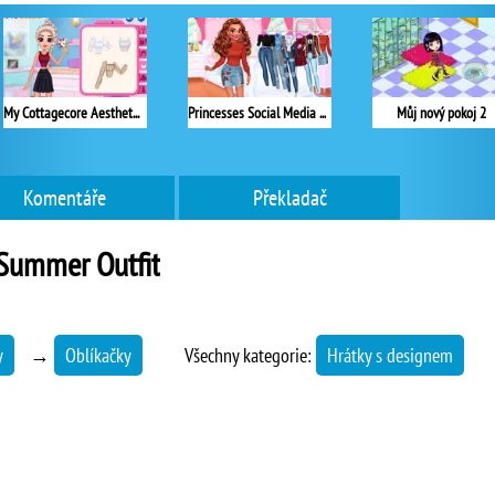
My Cottagecore Aesthetic Look
Princesses Social Media Stars
Můj nový pokoj 2
Komentáře
Překladač
Summer Outfit
y
→
Oblíkačky
Všechny kategorie:
Hrátky s designem