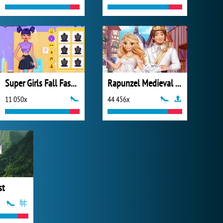
Super Girls Fall Fashion Trends
Rapunzel Medieval Wedding
11 050x
44 456x
st