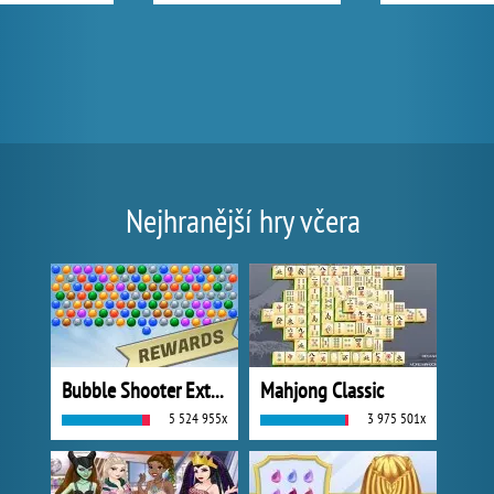
Nejhranější hry včera
Bubble Shooter Extreme
Mahjong Classic
5 524 955x
3 975 501x