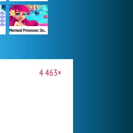
Mermaid Princesses: Underwater Games
4 463×