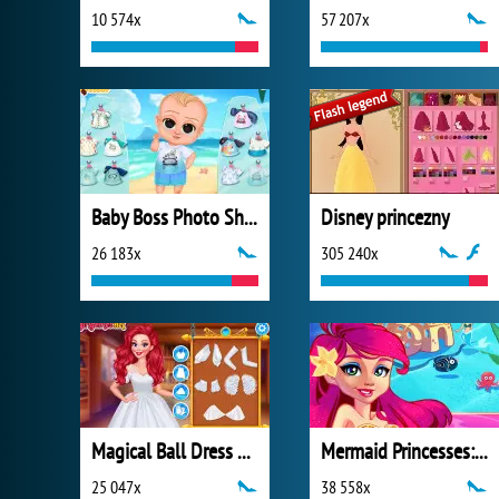
10 574x
57 207x
Baby Boss Photo Shoot
Disney princezny
26 183x
305 240x
Magical Ball Dress Design
Mermaid Princesses: Underwater Games
25 047x
38 558x