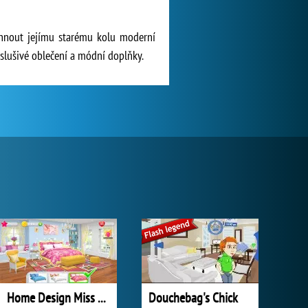
chnout jejímu starému kolu moderní
 slušivé oblečení a módní doplňky.
Home Design Miss Robins Home Makeover
Douchebag's Chick