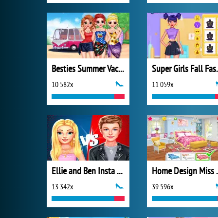
Besties Summer Vacation
Super Girl
10 582x
11 059x
Ellie and Ben Insta Fashion
Home Design 
13 342x
39 596x