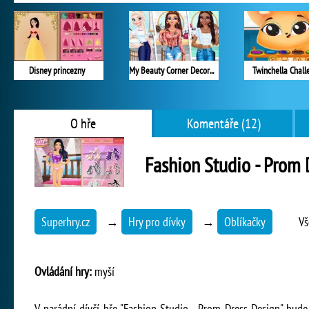
Disney princezny
My Beauty Corner Decoration
Twinchella Chall
O hře
Komentáře (12)
Fashion Studio - Prom 
Superhry.cz
→
Hry pro dívky
→
Oblíkačky
Vš
Ovládání hry:
myší
V parádní dívčí hře "Fashion Studio - Prom Dress Design" bude