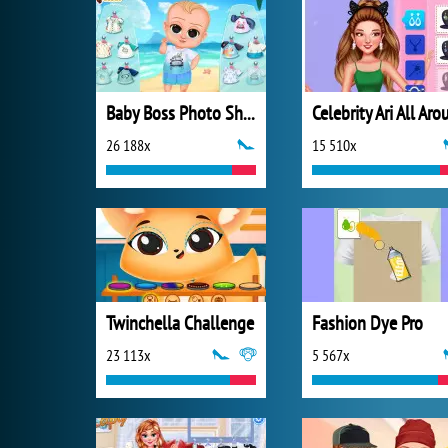
Baby Boss Photo Shoot
26 188x
15 510x
Twinchella Challenge
Fashion Dye Pro
23 113x
5 567x