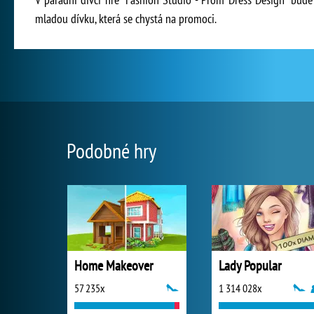
mladou dívku, která se chystá na promoci.
Podobné hry
Home Makeover
Lady Popular
57 235x
1 314 028x