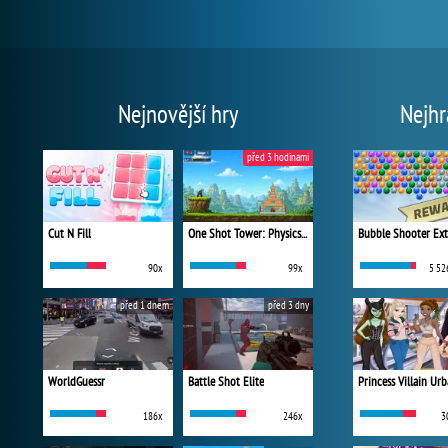
Nejnovější hry
Nejhr
před 3 hodinami
Cut N Fill
One Shot Tower: Physics Destroyer
Bubble Shooter Ex
90x
99x
5 52
před 1 dnem
před 3 dny
WorldGuessr
Battle Shot Elite
186x
246x
3