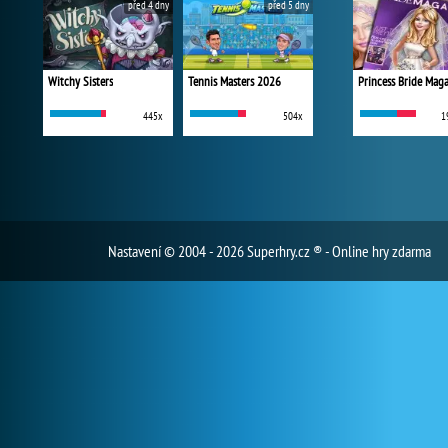
před 4 dny
před 5 dny
Witchy Sisters
Tennis Masters 2026
Princess Bride Mag
445x
504x
1
Nastavení
© 2004 - 2026 Superhry.cz ® - Online hry zdarma