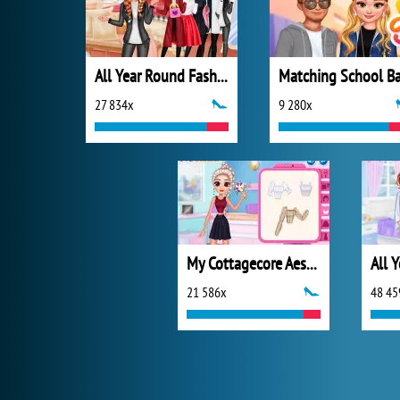
All Year Round Fashion Addict Ice Princess
27 834x
9 280x
My Cottagecore Aesthetic Look
21 586x
48 45