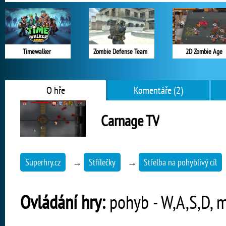
Timewalker
Zombie Defense Team
2D Zombie Age
O hře
Komentáře (2)
Carnage TV
Superhry.cz
→
Střílečky
→
Střelba na pohyblivý cíl
Ovládání hry:
pohyb - W,A,S,D, m