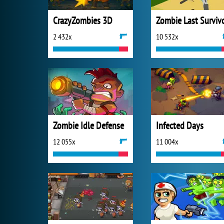
CrazyZombies 3D
Zombie Last Surviv
2 432x
10 532x
Zombie Idle Defense
Infected Days
12 055x
11 004x