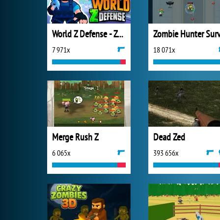
World Z Defense - Zombie Defense
7 971x
18 071x
Merge Rush Z
Dead Zed
6 065x
393 656x