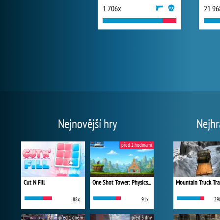
1 706x
21 96
Nejnovější hry
Nejhr
před 2 hodinami
Cut N Fill
One Shot Tower: Physics Destroyer
Mountain Truck Tra
88x
91x
29
před 1 dnem
před 3 dny