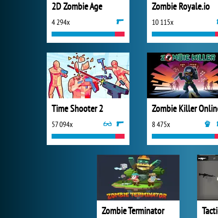
2D Zombie Age
Zombie Royale.io
4 294x
10 115x
Time Shooter 2
Zombie Killer Onlin
57 094x
8 475x
Zombie Terminator