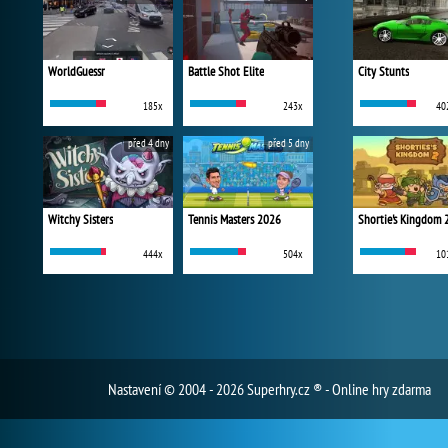
WorldGuessr
Battle Shot Elite
City Stunts
185x
243x
40
před 4 dny
před 5 dny
Witchy Sisters
Tennis Masters 2026
Shortie's Kingdom 
444x
504x
10
Nastavení
© 2004 - 2026 Superhry.cz ® - Online hry zdarma