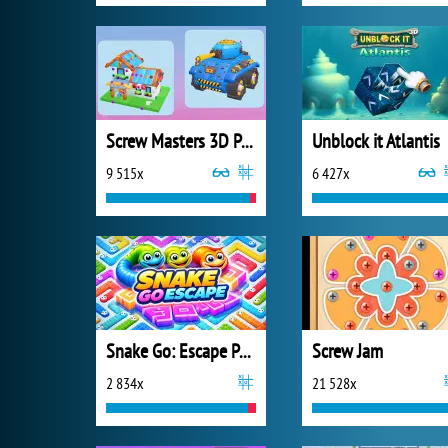
Screw Masters 3D Puzzle
Unblock it Atlantis
9 515x
6 427x
Snake Go: Escape Puzzle
Screw Jam
2 834x
21 528x