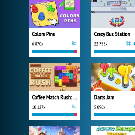
Colors Pins
Crazy Bus Station
6 870x
22 755x
Coffee Match Rush: Sort Puzzle
Darts Jam
10 127x
5 096x