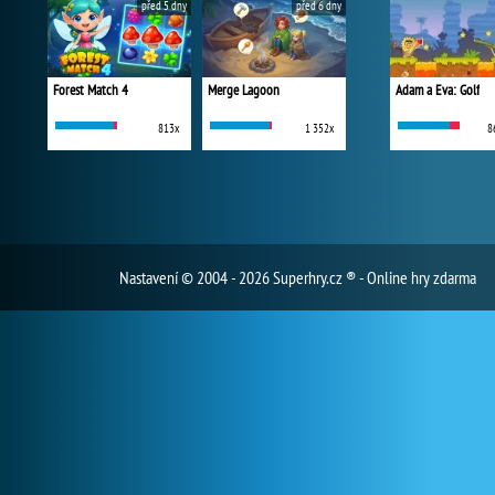
před 5 dny
před 6 dny
Forest Match 4
Merge Lagoon
Adam a Eva: Golf
813x
1 352x
8
Nastavení
© 2004 - 2026 Superhry.cz ® - Online hry zdarma