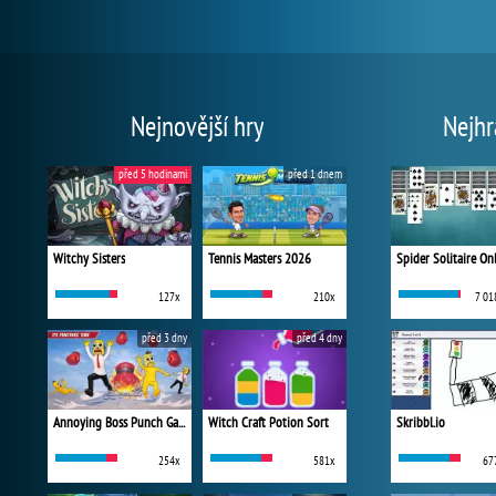
Nejnovější hry
Nejhr
před 5 hodinami
před 1 dnem
Witchy Sisters
Tennis Masters 2026
Spider Solitaire On
127x
210x
7 01
před 3 dny
před 4 dny
Annoying Boss Punch Game
Witch Craft Potion Sort
Skribbl.io
254x
581x
67