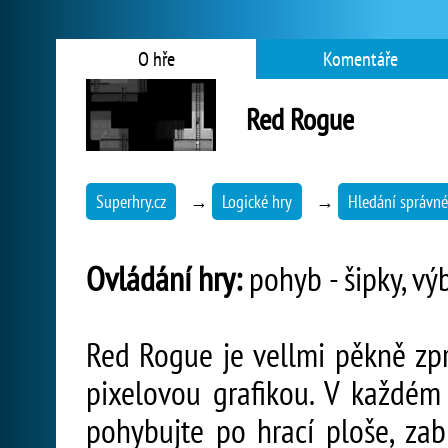
O hře
Komentáře
Red Rogue
Superhry.cz
→
Logické hry
→
Hledání správné
Ovládání hry:
pohyb - šipky, vý
Red Rogue je vellmi pěkně zpr
pixelovou grafikou. V každém
pohybujte po hrací ploše, zabí