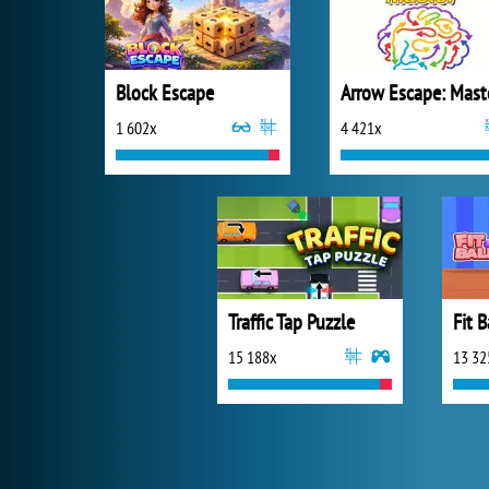
Block Escape
Arrow Escape: Mast
1 602x
4 421x
Traffic Tap Puzzle
Fit B
15 188x
13 32