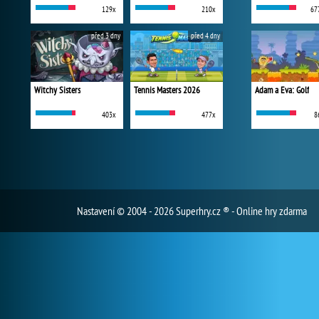
129x
210x
67
před 3 dny
před 4 dny
Witchy Sisters
Tennis Masters 2026
Adam a Eva: Golf
403x
477x
8
Nastavení
© 2004 - 2026 Superhry.cz ® - Online hry zdarma