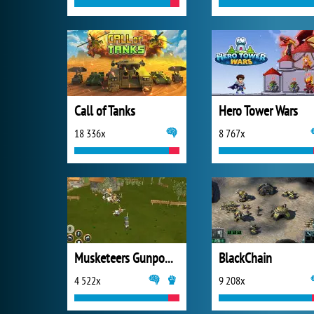
Call of Tanks
Hero Tower Wars
18 336x
8 767x
Musketeers Gunpowder vs Steel
BlackChain
4 522x
9 208x