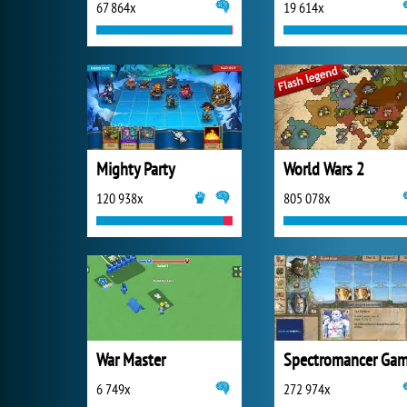
67 864x
19 614x
Mighty Party
World Wars 2
120 938x
805 078x
War Master
6 749x
272 974x