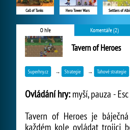
Call of Tanks
Hero Tower Wars
Settlers of Alb
O hře
Komentáře (2)
Tavern of Heroes
Superhry.cz
→
Strategie
→
Tahové strategie
Ovládání hry:
myší, pauza - Esc
Tavern of Heroes je báječná
každém kole ovládat trojici b