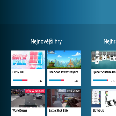
Nejnovější hry
Nejhr
Cut N Fill
One Shot Tower: Physics Destroyer
Spider Solitaire On
74x
64x
7 02
před 10 hodinami
před 1 dnem
WorldGuessr
Battle Shot Elite
Skribbl.io