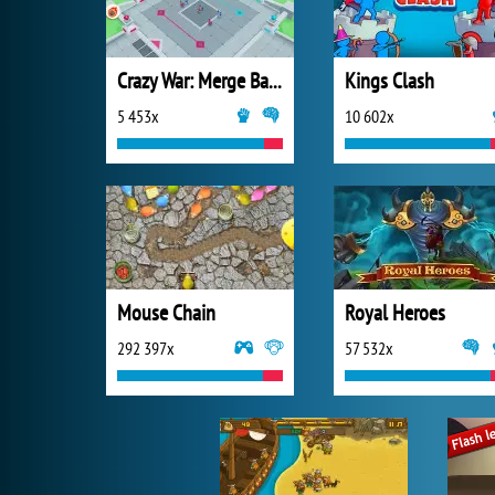
Crazy War: Merge Battle
Kings Clash
5 453x
10 602x
Mouse Chain
Royal Heroes
292 397x
57 532x