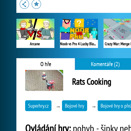
Arcane
Noob vs Pro 4 Lucky Block
Crazy War: Merge 
O hře
Komentáře (2)
Rats Cooking
Superhry.cz
→
Bojové hry
→
Bojové hry o přež
Ovládání hry:
pohyb - šipky neb