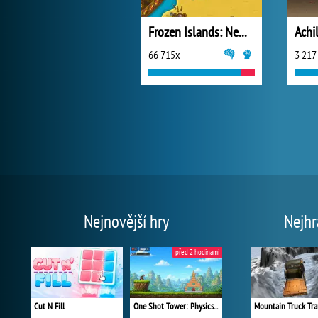
Frozen Islands: New Horizons
Achi
66 715x
3 217
Nejnovější hry
Nejhr
před 2 hodinami
Cut N Fill
One Shot Tower: Physics Destroyer
Mountain Truck Tra