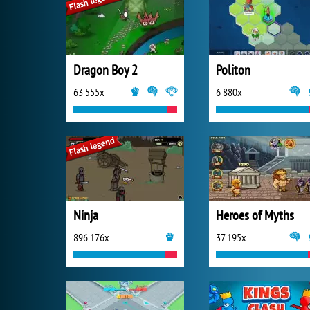
Dragon Boy 2
Politon
63 555x
6 880x
Ninja
Heroes of Myths
896 176x
37 195x