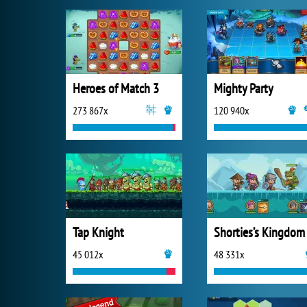
Heroes of Match 3
Mighty Party
273 867x
120 940x
Tap Knight
Shorties’s Kingdom
45 012x
48 331x