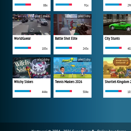
88x
91x
29
před 1 dnem
před 3 dny
WorldGuessr
Battle Shot Elite
City Stunts
185x
243x
40
před 4 dny
před 5 dny
Witchy Sisters
Tennis Masters 2026
Shortie's Kingdom 
444x
504x
10