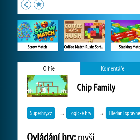
Screw Match
Coffee Match Rush: Sort Puzzle
Stacking Mat
O hře
Komentáře
Chip Family
Superhry.cz
→
Logické hry
→
Hledání správné
Ovládání hry:
myší