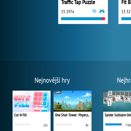
Traffic Tap Puzzle
Fit B
15 197x
13 32
Nejnovější hry
Nejhr
Cut N Fill
One Shot Tower: Physics Destroyer
Spider Solitaire On
12x
8x
7 02