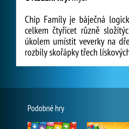
Chip Family je báječná logick
celkem čtyřicet různě složit
úkolem umístit veverky na dře
rozbily skořápky třech lískovýc
Podobné hry