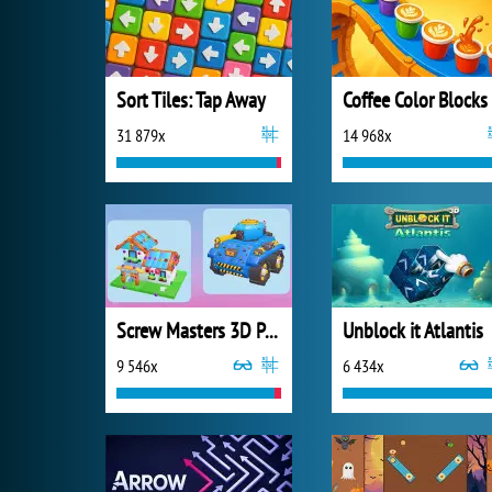
Sort Tiles: Tap Away
Coffee Color Blocks
31 879x
14 968x
Screw Masters 3D Puzzle
Unblock it Atlantis
9 546x
6 434x