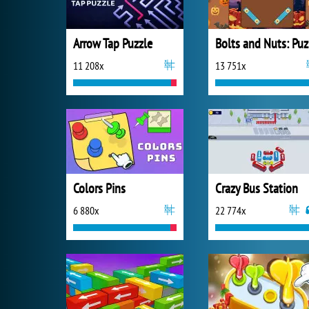
Arrow Tap Puzzle
B
11 208x
13 751x
Colors Pins
Crazy Bus Station
6 880x
22 774x