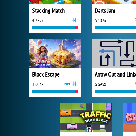
Stacking Match
Darts Jam
4 782x
5 107x
Block Escape
Arrow Out and Link
1 603x
6 695x