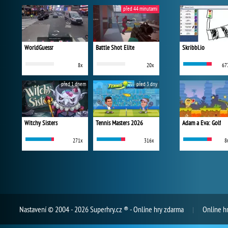
před 44 minutami
WorldGuessr
Battle Shot Elite
Skribbl.io
8x
20x
67
před 1 dnem
před 3 dny
Witchy Sisters
Tennis Masters 2026
Adam a Eva: Golf
271x
316x
8
Nastavení
© 2004 - 2026 Superhry.cz ® - Online hry zdarma
Online h