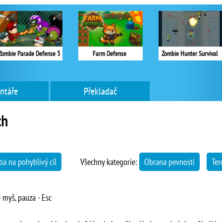
Zombie Parade Defense 3
Farm Defense
Zombie Hunter Survival
ntáře
Překladač
ch
ba na pohyblivý cíl
Všechny kategorie:
Obrana pevnosti
Ter
 myš, pauza - Esc