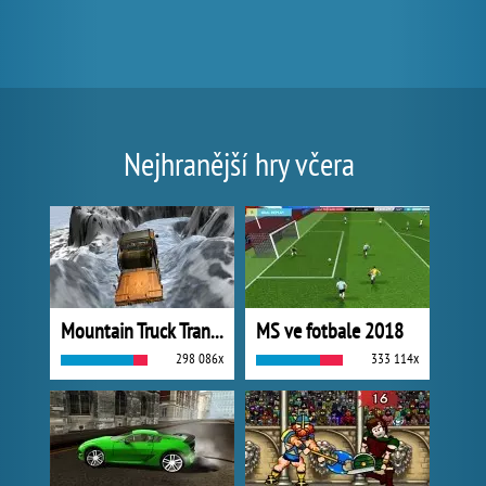
Nejhranější hry včera
Mountain Truck Transport
MS ve fotbale 2018
298 086x
333 114x