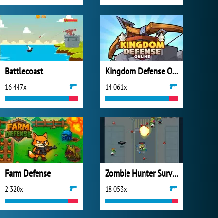
Battlecoast
Kingdom Defense Online
16 447x
14 061x
Farm Defense
Zombie Hunter Survival
2 320x
18 053x