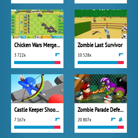
Chicken Wars Merge Connect
Zombie Last Survivor
3 722x
10 528x
Castle Keeper Shooter
Zombie Parade Defense 3
7 167x
20 807x