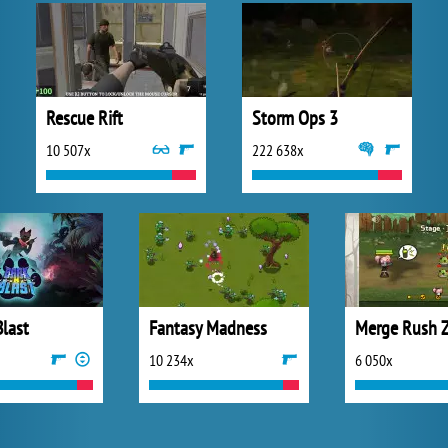
Rescue Rift
Storm Ops 3
10 507x
222 638x
Blast
Fantasy Madness
Merge Rush 
10 234x
6 050x