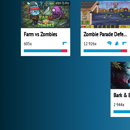
před 21 dny
Farm vs Zombies
Zombie Parade Defense 2
605x
12 926x
Bark & 
2 944x