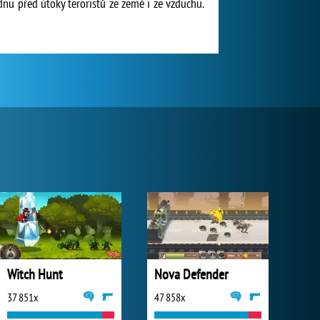
dnu před útoky teroristů ze země i ze vzduchu.
Witch Hunt
Nova Defender
37 851x
47 858x