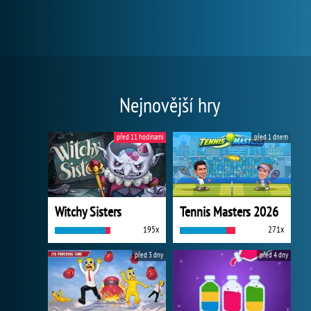
Nejnovější hry
před 11 hodinami
před 1 dnem
Witchy Sisters
Tennis Masters 2026
195x
271x
před 3 dny
před 4 dny