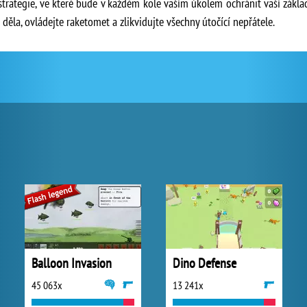
 strategie, ve které bude v každém kole vaším úkolem ochránit vaší zákla
ěla, ovládejte raketomet a zlikvidujte všechny útočící nepřátele.
Balloon Invasion
Dino Defense
45 063x
13 241x