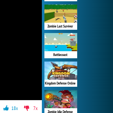
Zombie Last Survivor
Battlecoast
Kingdom Defense Online
18x
7x
Zombie Idle Defense