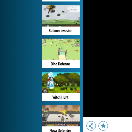
Balloon Invasion
Dino Defense
Witch Hunt
Nova Defender