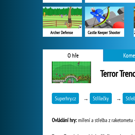
Archer Defense
Castle Keeper Shooter
O hře
Kome
Terror Tren
Superhry.cz
→
Střílečky
→
Střel
Ovládání hry:
míření a střelba z raketometu -