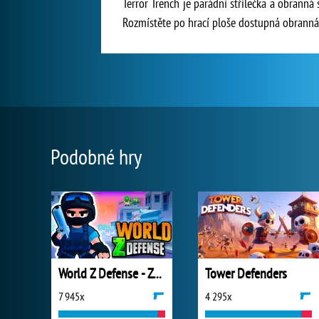
Terror Trench je parádní střílečka a obranná
Rozmístěte po hrací ploše dostupná obranná d
Podobné hry
World Z Defense - Zombie Defense
Tower Defenders
7 945x
4 295x