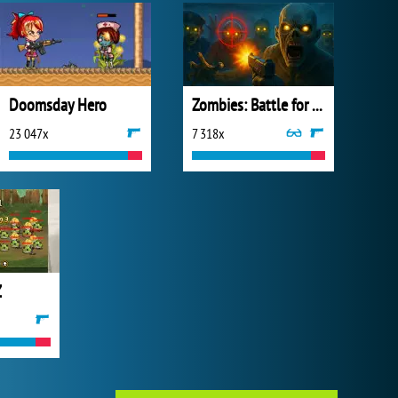
Doomsday Hero
Zombies: Battle for Survival
23 047x
7 318x
Z