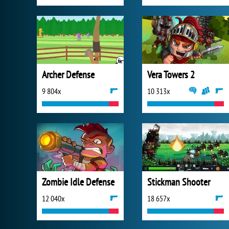
Archer Defense
Vera Towers 2
9 804x
10 313x
Zombie Idle Defense
Stickman Shooter
12 040x
18 657x