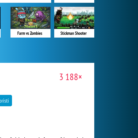
Farm vs Zombies
Stickman Shooter
3 188×
oristi