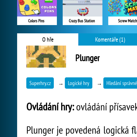
Colors Pins
Crazy Bus Station
Screw Match
O hře
Komentáře (1)
Plunger
Superhry.cz
→
Logické hry
→
Hledání správné
Ovládání hry:
ovládání přísavek -
Plunger je povedená logická fl