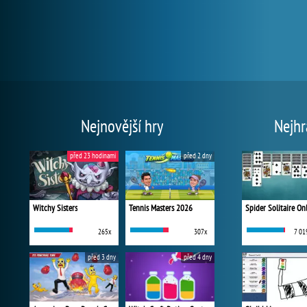
Nejnovější hry
Nejhr
před 23 hodinami
před 2 dny
Witchy Sisters
Tennis Masters 2026
Spider Solitaire On
265x
307x
7 01
před 3 dny
před 4 dny