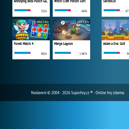
Annoying Boss Punch Game
Witch Craft Potion Sort
Skribbl.io
311x
643x
67
před 5 dny
před 6 dny
Forest Match 4
Merge Lagoon
Adam a Eva: Golf
862x
1 467x
8
Nastavení
© 2004 - 2026 Superhry.cz ® - Online hry zdarma