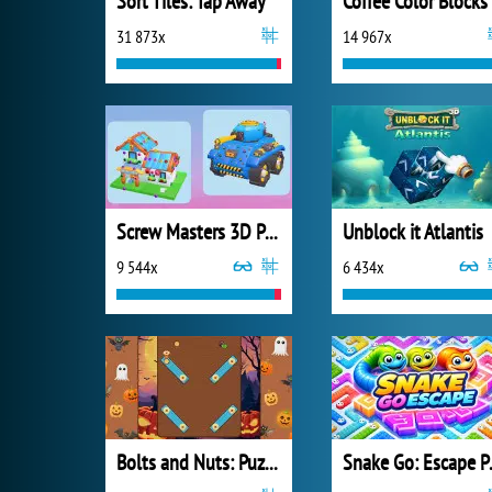
Sort Tiles: Tap Away
Coffee Color Blocks
31 873x
14 967x
Screw Masters 3D Puzzle
Unblock it Atlantis
9 544x
6 434x
Bolts and Nuts: Puzzle
Snake