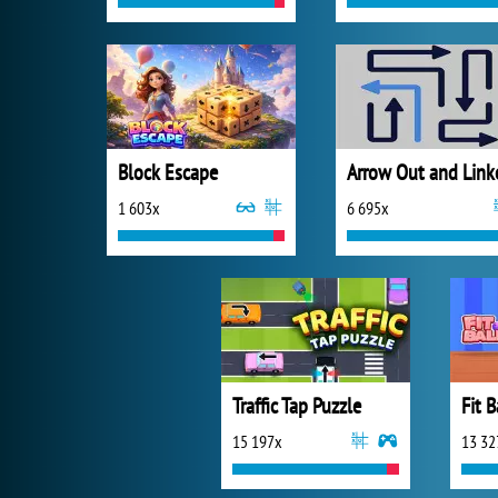
Block Escape
Arrow Out and Link
1 603x
6 695x
Traffic Tap Puzzle
Fit B
15 197x
13 32