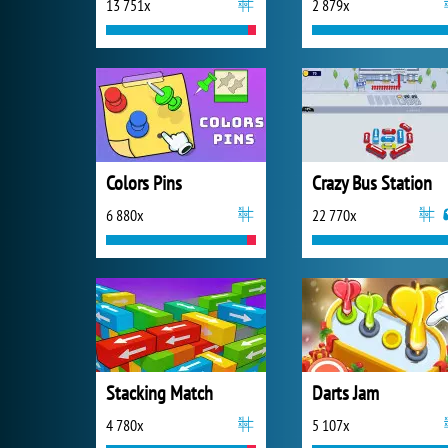
13 751x
2 879x
Colors Pins
Crazy Bus Station
6 880x
22 770x
Stacking Match
Darts Jam
4 780x
5 107x