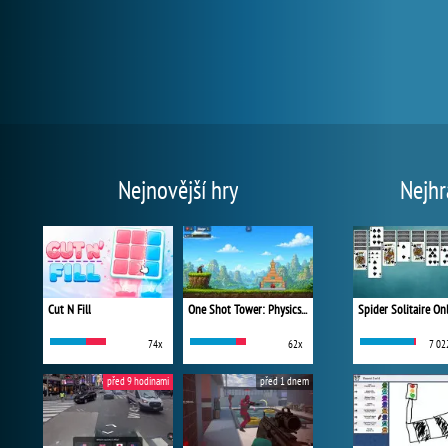
Nejnovější hry
Nejhr
Cut N Fill
One Shot Tower: Physics Destroyer
Spider Solitaire On
74x
62x
7 02
před 9 hodinami
před 1 dnem