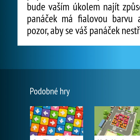
bude vaším úkolem najít způso
panáček má fialovou barvu 
pozor, aby se váš panáček nestř
Podobné hry