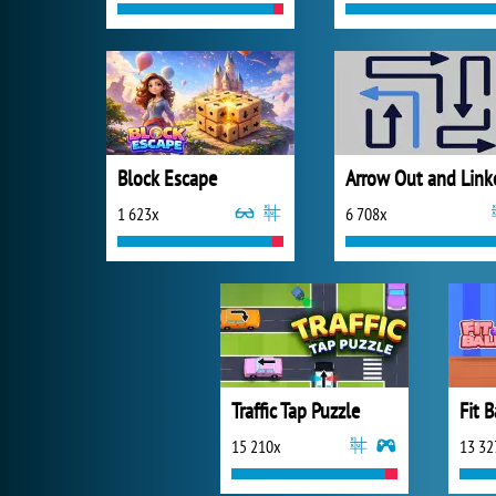
Block Escape
Arrow Out and Link
1 623x
6 708x
Traffic Tap Puzzle
Fit B
15 210x
13 32