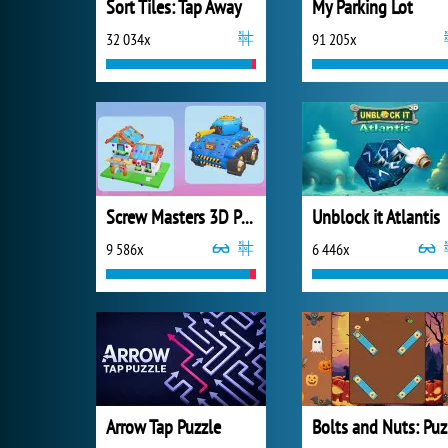
Sort Tiles: Tap Away
My Parking Lot
32 034x
91 205x
Screw Masters 3D Puzzle
Unblock it Atlantis
9 586x
6 446x
Arrow Tap Puzzle
B