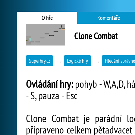
O hře
Komentáře
Clone Combat
Superhry.cz
→
Logické hry
→
Hledání správné
Ovládání hry:
pohyb - W,A,D, há
- S, pauza - Esc
Clone Combat je parádní log
připraveno celkem pětadvacet 