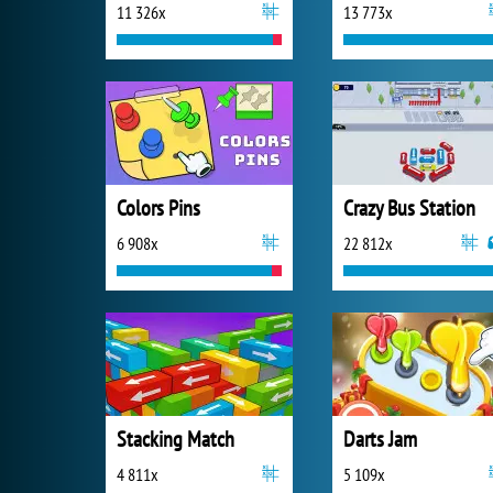
11 326x
13 773x
Colors Pins
Crazy Bus Station
6 908x
22 812x
Stacking Match
Darts Jam
4 811x
5 109x