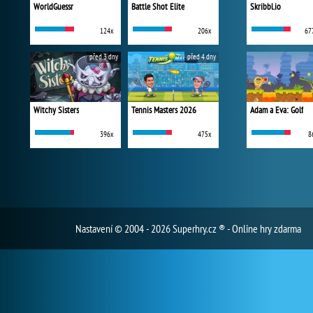
WorldGuessr
Battle Shot Elite
Skribbl.io
124x
206x
67
před 3 dny
před 4 dny
Witchy Sisters
Tennis Masters 2026
Adam a Eva: Golf
396x
475x
8
Nastavení
© 2004 - 2026 Superhry.cz ® - Online hry zdarma