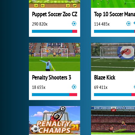
Puppet Soccer Zoo CZ
290 820x
114 485x
Penalty Shooters 3
Blaze Kick
18 655x
69 411x