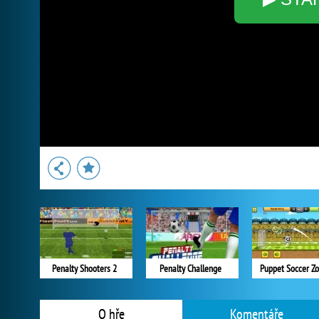
Penalty Shooters 2
Penalty Challenge
Puppet Soccer Zo
O hře
Komentáře