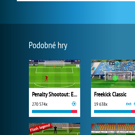
Podobné hry
Penalty Shootout: Euro Cup 2016
Freekick Classic
270 574x
19 638x