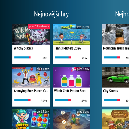
Nejnovější hry
Nejhr
před 18 hodinami
před 2 dny
Witchy Sisters
Tennis Masters 2026
Mountain Truck Tra
260x
303x
29
před 3 dny
před 4 dny
Annoying Boss Punch Game
Witch Craft Potion Sort
City Stunts
309x
639x
40
před 5 dny
před 6 dny