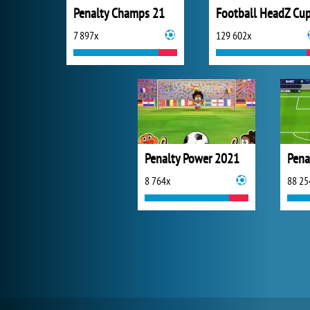
Penalty Champs 21
Football HeadZ Cu
7 897x
129 602x
Penalty Power 2021
8 764x
88 25