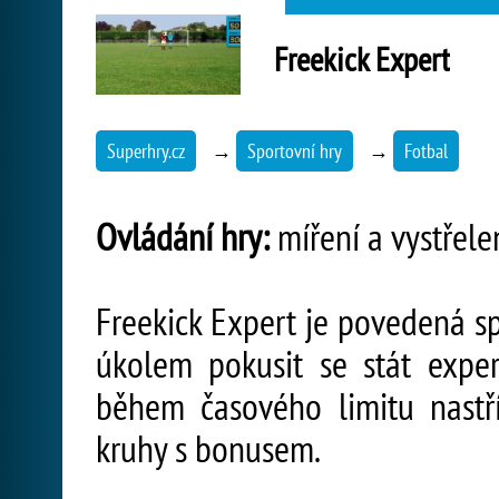
Freekick Expert
Superhry.cz
→
Sportovní hry
→
Fotbal
Ovládání hry:
míření a vystřele
Freekick Expert je povedená sp
úkolem pokusit se stát expe
během časového limitu nastří
kruhy s bonusem.