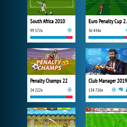
South Africa 2010
Euro Pen
99 572x
36 434x
Penalty Champs 22
Club Manager 2019
24 222x
134 726x