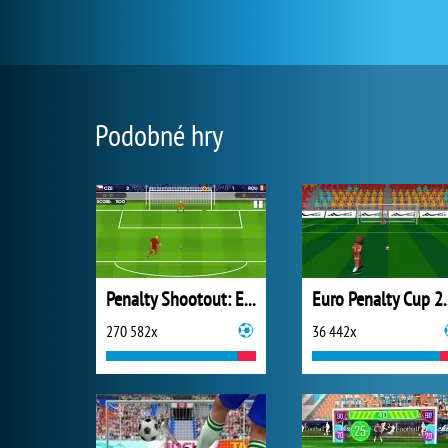
Podobné hry
Penalty Shootout: Euro Cup 2016
Euro Pen
270 582x
36 442x