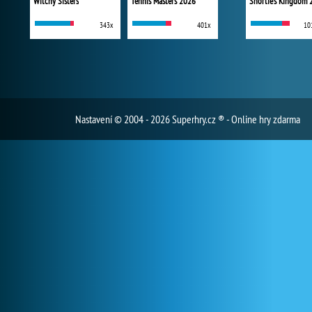
Witchy Sisters
Tennis Masters 2026
Shortie's Kingdom 
343x
401x
10
Nastavení
© 2004 - 2026 Superhry.cz ® - Online hry zdarma