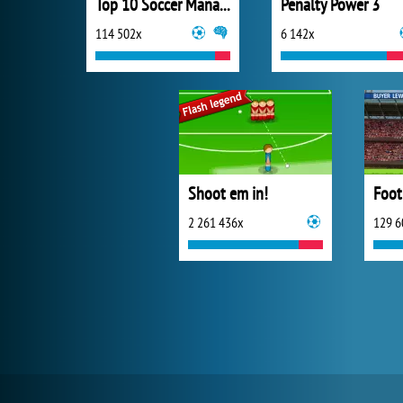
Top 10 Soccer Managers
Penalty Power 3
114 502x
6 142x
Shoot em in!
Foot
2 261 436x
129 6