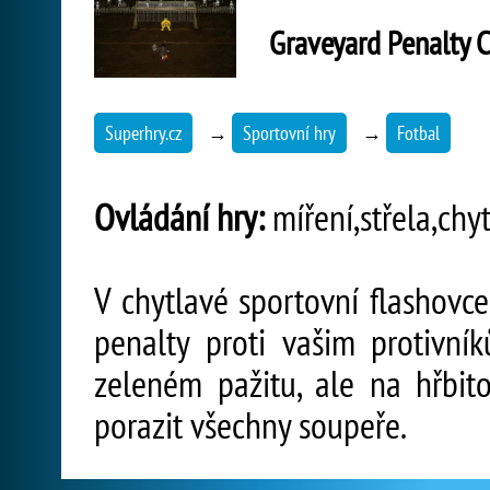
Graveyard Penalty 
Superhry.cz
→
Sportovní hry
→
Fotbal
Ovládání hry:
míření,střela,chy
V chytlavé sportovní flashovc
penalty proti vašim protivn
zeleném pažitu, ale na hřbit
porazit všechny soupeře.