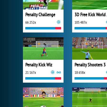
Penalty Challenge
3D F
66 252x
105 487x
Penalty Kick Wiz
Penalty Shooters 3
21 167x
18 658x