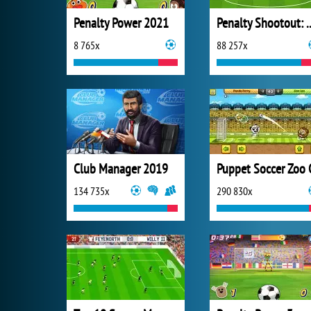
Penalty Power 2021
Penalty Shootout:
8 765x
88 257x
Club Manager 2019
Puppet Soccer Zoo 
134 735x
290 830x