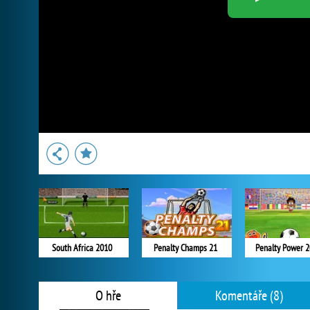
South Africa 2010
Penalty Champs 21
Penalty Power 
O hře
Komentáře (8)