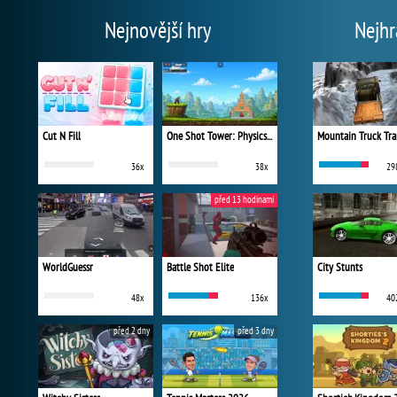
Nejnovější hry
Nejhr
Cut N Fill
One Shot Tower: Physics Destroyer
Mountain Truck Tra
36x
38x
29
před 13 hodinami
WorldGuessr
Battle Shot Elite
City Stunts
48x
136x
40
před 2 dny
před 3 dny