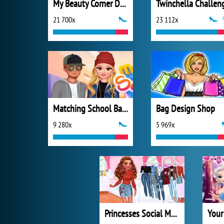
My Beauty Corner Decoration
Twinchella Challen
21 700x
23 112x
Matching School Bags
Bag Design Shop
9 280x
5 969x
Princesses Social Media Stars