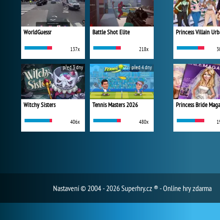
WorldGuessr
Battle Shot Elite
137x
218x
3
před 3 dny
před 4 dny
Witchy Sisters
Tennis Masters 2026
Princess Bride Mag
406x
480x
1
Nastavení
© 2004 - 2026 Superhry.cz ® - Online hry zdarma