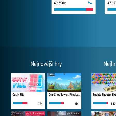
62 390x
47 62
Nejnovější hry
Nejhr
Cut N Fill
One Shot Tower: Physics Destroyer
Bubble Shooter Ex
75x
65x
5 52
před 11 hodinami
před 1 dnem