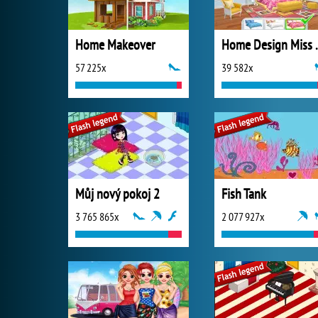
Home Makeover
Home Design 
57 225x
39 582x
Můj nový pokoj 2
Fish Tank
3 765 865x
2 077 927x