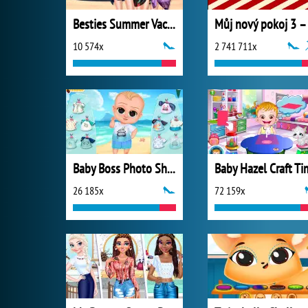
Besties Summer Vacation
10 574x
2 741 711x
Baby Boss Photo Shoot
Baby Hazel Craft Ti
26 185x
72 159x