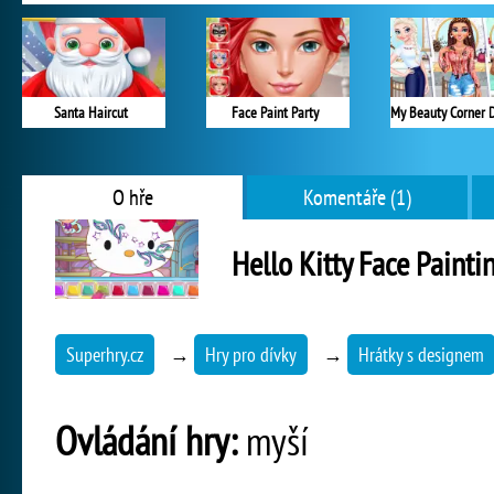
Santa Haircut
Face Paint Party
O hře
Komentáře (1)
Hello Kitty Face Painti
Superhry.cz
→
Hry pro dívky
→
Hrátky s designem
Ovládání hry:
myší