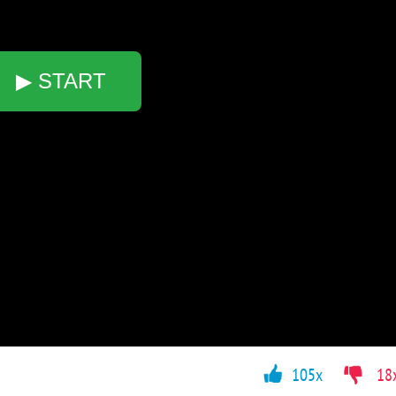
▶ START
105x
18