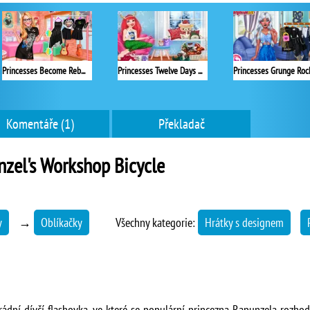
Princesses Become Rebels Punks
Princesses Twelve Days of Christmas
Komentáře (1)
Překladač
zel's Workshop Bicycle
y
→
Oblíkačky
Všechny kategorie:
Hrátky s designem
ádní dívčí flashovka, ve které se populární princezna Rapunzela rozhodl