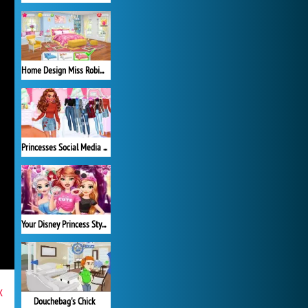
Home Design Miss Robins Home Makeover
Princesses Social Media Stars
Your Disney Princess Style
x
Douchebag's Chick