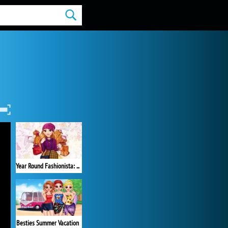
Year Round Fashionista: Rapunzel
Besties Summer Vacation