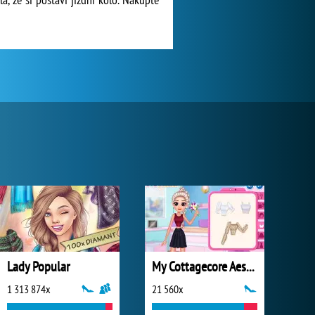
Lady Popular
My Cottagecore Aesthetic Look
1 313 874x
21 560x