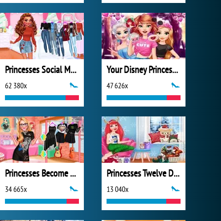
Princesses Social Media Stars
Your Disney Princess Style
62 380x
47 626x
Princesses Become Rebels Punks
Princesses Twelve Days of Christmas
34 665x
13 040x