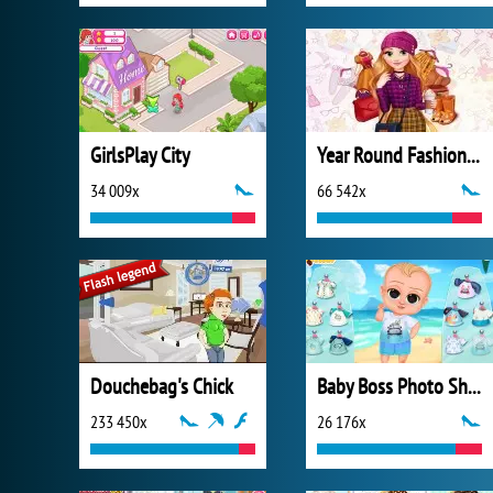
GirlsPlay City
Year Round Fashionista: Rapunzel
34 009x
66 542x
Douchebag's Chick
Baby Boss Photo Shoot
233 450x
26 176x