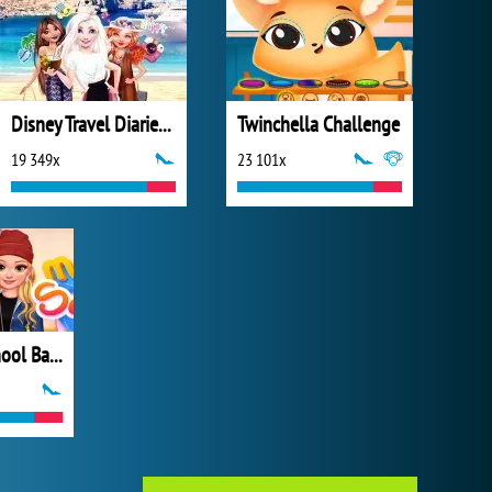
Disney Travel Diaries: Greece
Twinchella Challenge
19 349x
23 101x
Matching School Bags