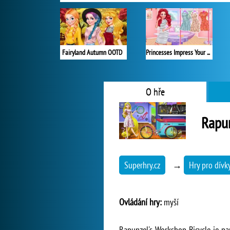
Fairyland Autumn OOTD
Princesses Impress Your School Crush
O hře
Rapun
Superhry.cz
→
Hry pro dívk
Ovládání hry:
myší
Rapunzel's Workshop Bicycle je par