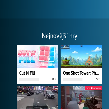
Nejnovější hry
Cut N Fill
One Shot Tower: Physics Destroyer
18x
22x
před 4 hodinami