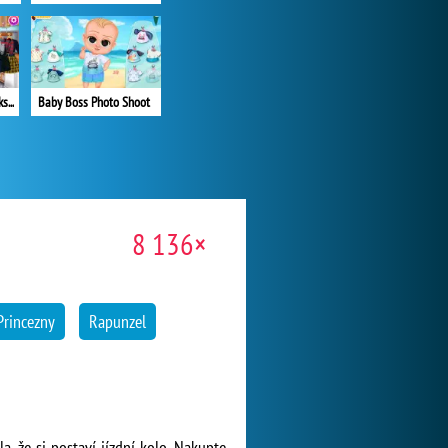
Princesses Grunge Rockstars
Baby Boss Photo Shoot
8 136×
Princezny
Rapunzel
a, že si postaví jízdní kolo. Nakupte