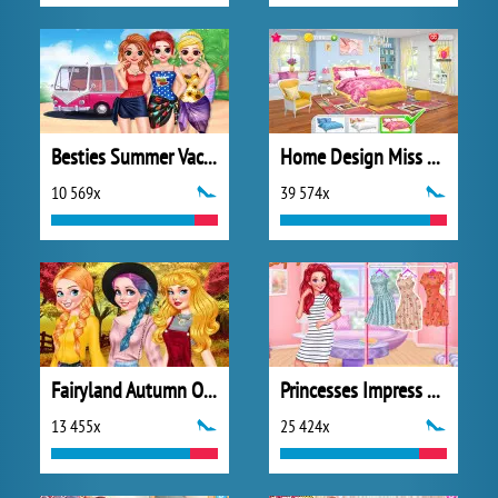
Besties Summer Vacation
Home Design Miss Robins Home Makeover
10 569x
39 574x
Fairyland Autumn OOTD
Princesses Impress Your School Crush
13 455x
25 424x