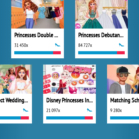
Princesses Double Date
Princesses Debutante Ball
31 450x
84 727x
My Perfect Wedding Planner
Disney Princesses Instagram Stories
21 097x
9 280x