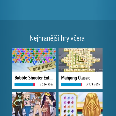
Nejhranější hry včera
Bubble Shooter Extreme
Mahjong Classic
5 524 396x
3 974 769x