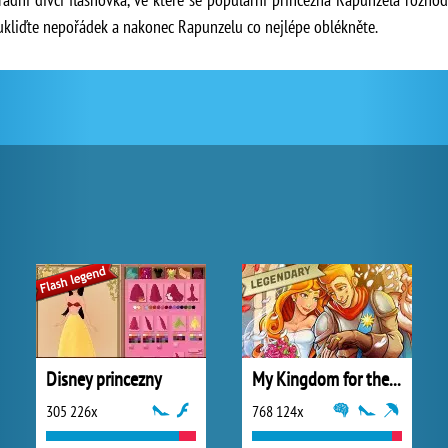
 ukliďte nepořádek a nakonec Rapunzelu co nejlépe oblékněte.
Disney princezny
My Kingdom for the Princess Plná verze
305 226x
768 124x