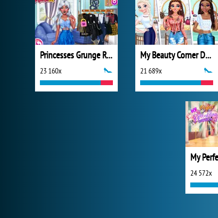
Princesses Grunge Rockstars
My Beauty Corner Decoration
23 160x
21 689x
24 572x