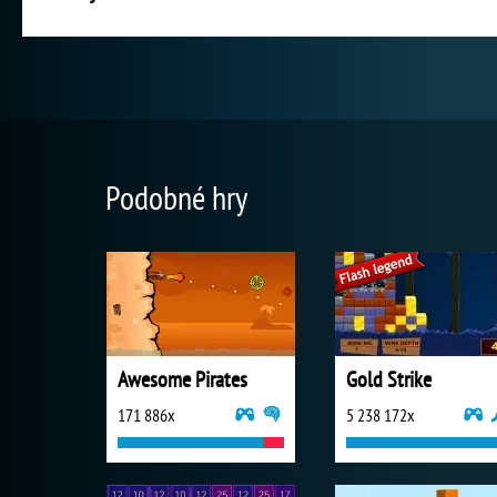
Podobné hry
Awesome Pirates
Gold Strike
171 886x
5 238 172x