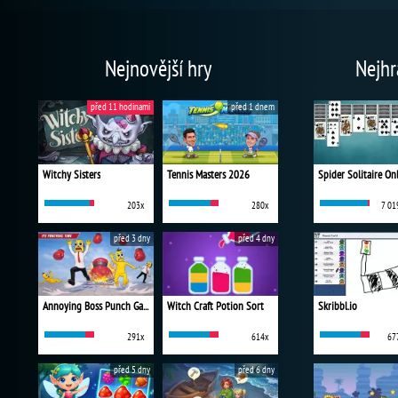
Nejnovější hry
Nejhr
před 11 hodinami
před 1 dnem
Witchy Sisters
Tennis Masters 2026
Spider Solitaire On
203x
280x
7 01
před 3 dny
před 4 dny
Annoying Boss Punch Game
Witch Craft Potion Sort
Skribbl.io
291x
614x
67
před 5 dny
před 6 dny