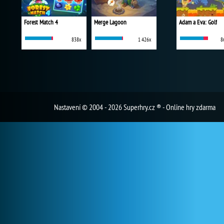
Forest Match 4
Merge Lagoon
Adam a Eva: Golf
838x
1 426x
8
Nastavení
© 2004 - 2026 Superhry.cz ® - Online hry zdarma