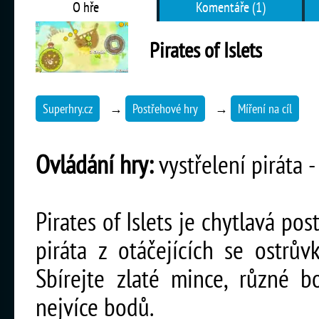
O hře
Komentáře (1)
Pirates of Islets
Superhry.cz
→
Postřehové hry
→
Míření na cíl
Ovládání hry:
vystřelení piráta -
Pirates of Islets je chytlavá po
piráta z otáčejících se ostrů
Sbírejte zlaté mince, různé 
nejvíce bodů.