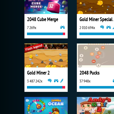
2048 Cube Merge
Gold
7 269x
2 010 694x
Gold Miner 2
2048 Pucks
3 487 242x
37 948x