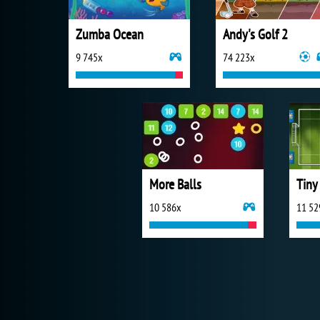
Zumba Ocean
Andy's Golf 2
9 745x
74 223x
More Balls
Tiny
10 586x
11 52