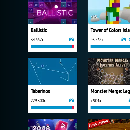
Ballistic
To
34 557x
98 565x
Taberinos
229 300x
7 904x