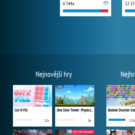
6 544x
12 15
Nejnovější hry
Nejhr
Cut N Fill
One Shot Tower: Physics Destroyer
Bubble Shooter Ex
12x
8x
5 52
před 46 minutami