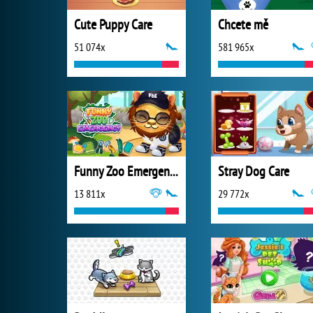
Cute Puppy Care
Chcete mě
51 074x
581 965x
Funny Zoo Emergency
Stray Dog Care
13 811x
29 772x