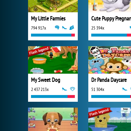
My Little Farmies
Cute Puppy Pregna
794 917x
25 394x
My Sweet Dog
Dr Panda Daycare
2 437 213x
51 304x