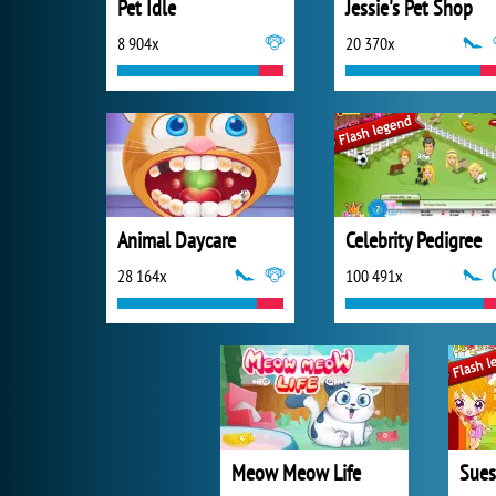
Pet Idle
Jessie's Pet Shop
8 904x
20 370x
Animal Daycare
Celebrity Pedigree
28 164x
100 491x
Meow Meow Life