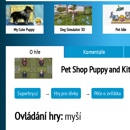
My Cute Puppy
Dog Simulator 3D
Pet Idle
O hře
Komentáře
Pet Shop Puppy and Kit
Superhry.cz
→
Hry pro dívky
→
Péče o zvířátka
Ovládání hry:
myší