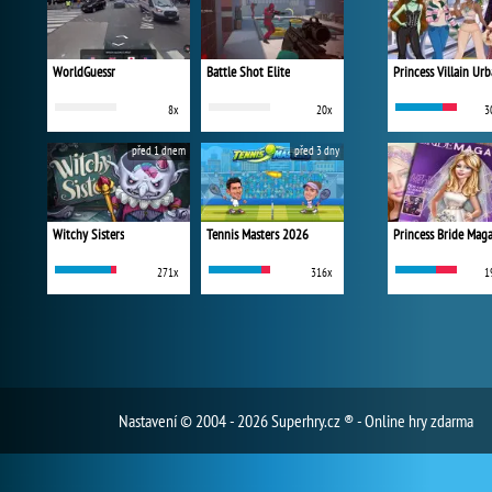
WorldGuessr
Battle Shot Elite
8x
20x
3
před 1 dnem
před 3 dny
Witchy Sisters
Tennis Masters 2026
Princess Bride Mag
271x
316x
1
Nastavení
© 2004 - 2026 Superhry.cz ® - Online hry zdarma