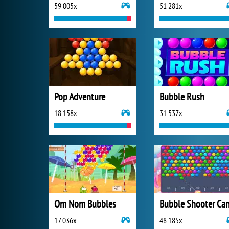
59 005x
51 281x
Pop Adventure
Bubble Rush
18 158x
31 537x
Om Nom Bubbles
17 036x
48 185x