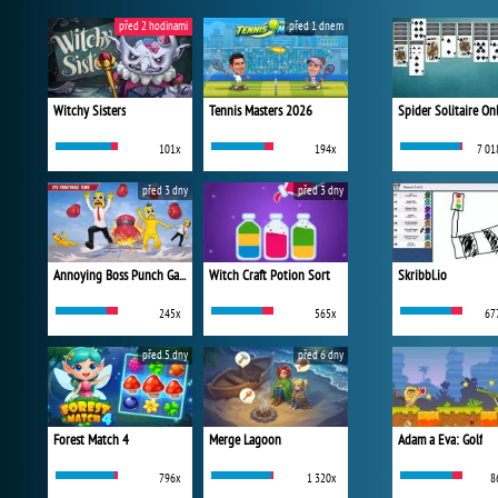
před 2 hodinami
před 1 dnem
Witchy Sisters
Tennis Masters 2026
Spider Solitaire On
101x
194x
7 01
před 3 dny
před 3 dny
Annoying Boss Punch Game
Witch Craft Potion Sort
Skribbl.io
245x
565x
67
před 5 dny
před 6 dny
Forest Match 4
Merge Lagoon
Adam a Eva: Golf
796x
1 320x
8