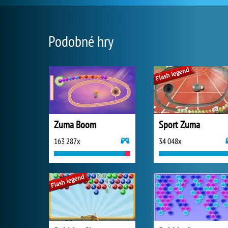
Podobné hry
Zuma Boom
Sport Zuma
163 287x
34 048x