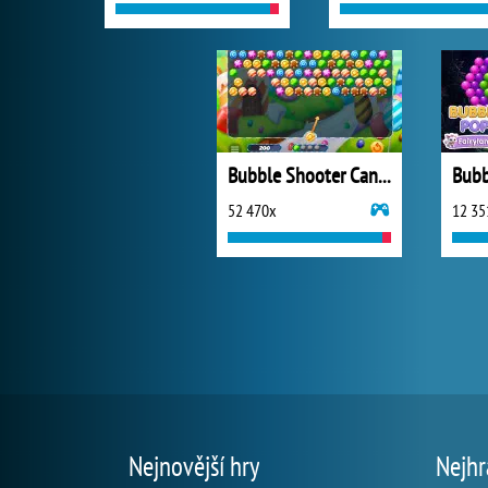
Bubble Shooter Candy
Bubb
52 470x
12 35
Nejnovější hry
Nejhr