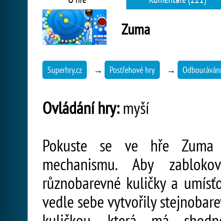
Zuma
Superhry.cz
→
Postřehové hry
→
Odbourávání
Ovládání hry:
myší
Pokuste se ve hře Zuma z
mechanismu. Aby zabloková
různobarevné kuličky a umísťo
vedle sebe vytvořily stejnobare
kuličkou, která má shodn