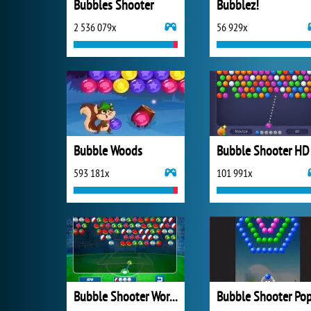
Bubbles Shooter
Bubblez!
2 536 079x
56 929x
Bubble Woods
Bubble Shooter HD
593 181x
101 991x
Bubble Shooter World Cup
Bubble Shooter Po