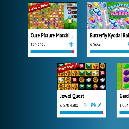
Cute Picture Matching
129 292x
6 046x
Jewel Quest
Gard
6 570 430x
1 064