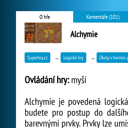
O hře
Komentáře (101)
Alchymie
Superhry.cz
→
Logické hry
→
Úkoly v herním 
Ovládání hry:
myší
Alchymie je povedená logická
budete pro postup do dalšíh
barevnými prvky. Prvky lze umí