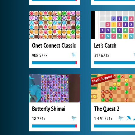
Onet Connect Classic
Let's Catch
908 572x
317 623x
Butterfly Shimai
The Quest 2
18 274x
1 430 721x