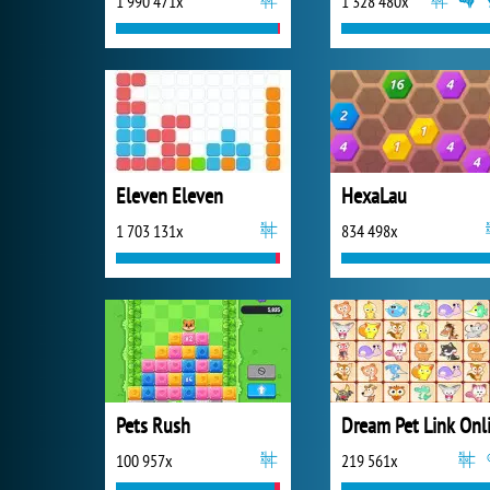
1 990 471x
1 328 480x
Eleven Eleven
HexaLau
1 703 131x
834 498x
Pets Rush
100 957x
219 561x