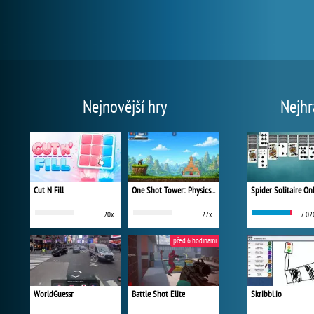
Nejnovější hry
Nejhr
Cut N Fill
One Shot Tower: Physics Destroyer
Spider Solitaire On
20x
27x
7 02
před 6 hodinami
WorldGuessr
Battle Shot Elite
Skribbl.io