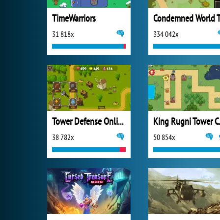
TimeWarriors
Condemned World 
31 818x
334 042x
Tower Defense Online
King R
38 782x
50 854x