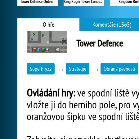
Tower Defense Online
King Rugni Tower Conquest
Kingdom Rus
O hře
Komentáře (1365)
Tower Defence
Superhry.cz
→
Strategie
→
Obrana pevnosti
Ovládání hry:
ve spodní liště vy
vložte ji do herního pole, pro 
oranžovou šipku ve spodní lišt