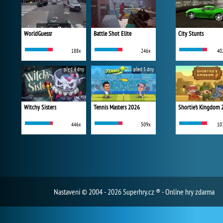
WorldGuessr
Battle Shot Elite
City Stunts
188x
246x
40
před 4 dny
před 5 dny
Witchy Sisters
Tennis Masters 2026
Shortie's Kingdom 
446x
509x
10
Nastavení
© 2004 - 2026 Superhry.cz ® - Online hry zdarma