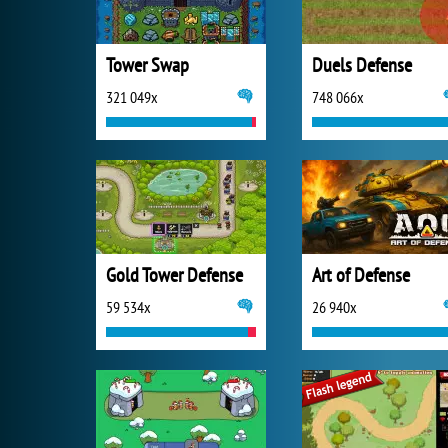
Tower Swap
Duels Defense
321 049x
748 066x
Gold Tower Defense
Art of Defense
59 534x
26 940x