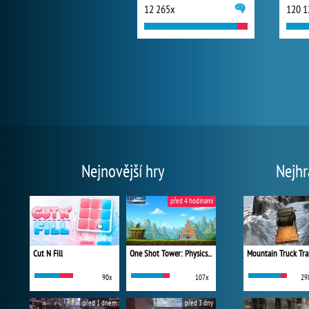
12 265x
120 1
Nejnovější hry
Nejhr
před 4 hodinami
Cut N Fill
One Shot Tower: Physics Destroyer
Mountain Truck Tra
90x
107x
29
před 1 dnem
před 3 dny