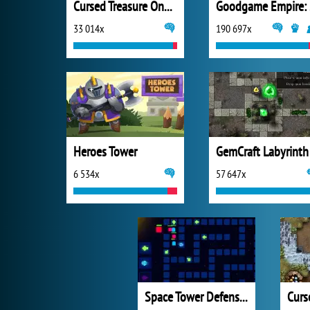
Cursed Treasure One and Half
Go
33 014x
190 697x
Heroes Tower
GemCraft Labyrinth
6 534x
57 647x
Space Tower Defense 2