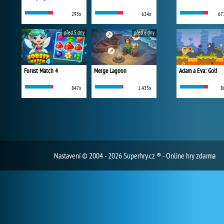
293x
624x
67
před 5 dny
před 6 dny
Forest Match 4
Merge Lagoon
Adam a Eva: Golf
847x
1 435x
8
Nastavení
© 2004 - 2026 Superhry.cz ® - Online hry zdarma