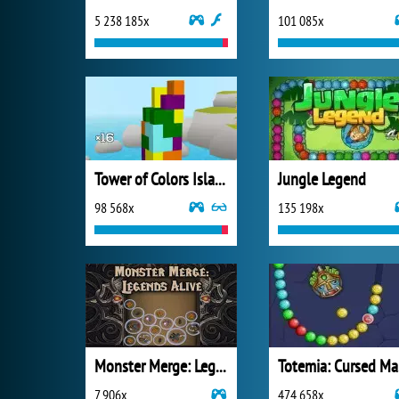
5 238 185x
101 085x
Tower of Colors Island Edition
Jungle Legend
98 568x
135 198x
Monster Merge: Legends Alive
T
7 906x
474 658x