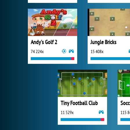
Andy's Golf 2
Jungle Bricks
74 224x
15 408x
Tiny Football Club
Socc
11 529x
115 8