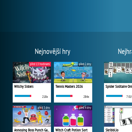
Nejnovější hry
Nejhr
před 13 hodinami
před 2 dny
Witchy Sisters
Tennis Masters 2026
Spider Solitaire On
218x
284x
7 01
před 3 dny
před 4 dny
Annoying Boss Punch Game
Witch Craft Potion Sort
Skribbl.io