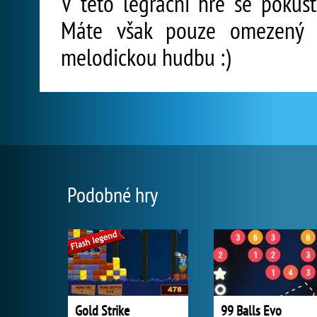
V této legrační hře se pokus
Máte však pouze omezený 
melodickou hudbu :)
Podobné hry
Gold Strike
99 Balls Evo