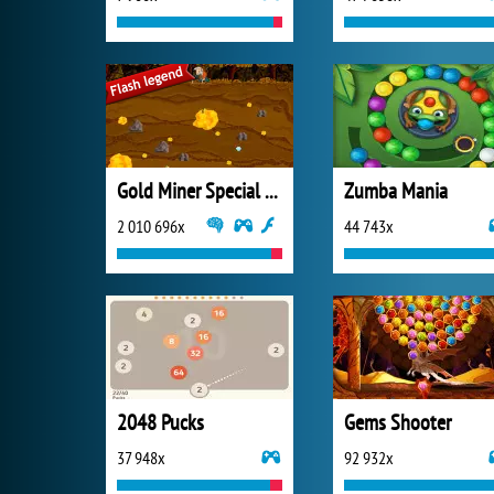
Gold Miner Special Edition
Zumba Mania
2 010 696x
44 743x
2048 Pucks
Gems Shooter
37 948x
92 932x