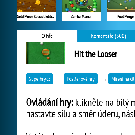
Gold Miner Special Edition
Zumba Mania
Pool Merge
O hře
Komentáře (300)
Hit the Looser
Superhry.cz
→
Postřehové hry
→
Míření na cíl
Ovládání hry:
klikněte na bílý 
nastavte sílu a směr úderu, nás