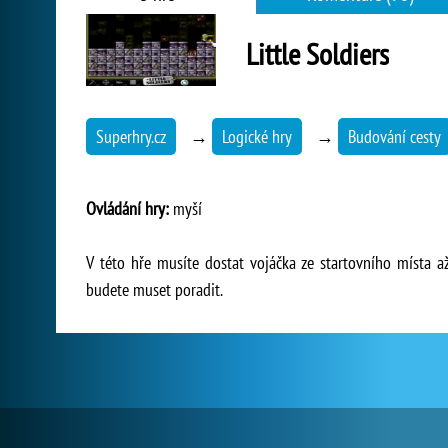
Little Soldiers
Superhry.cz
→
Logické hry
→
Budování cesty
Ovládání hry:
myší
V této hře musíte dostat vojáčka ze startovního místa a
budete muset poradit.