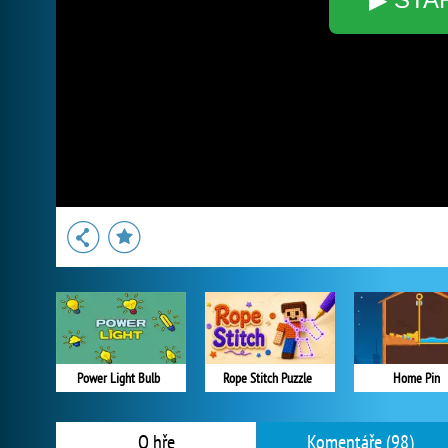
Power Light Bulb
Rope Stitch Puzzle
Home Pin
O hře
Komentáře (98)