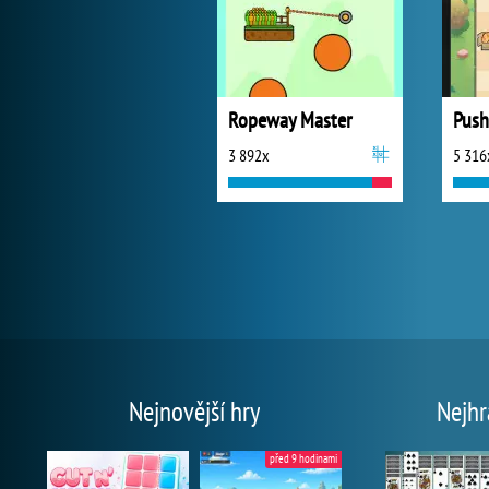
Ropeway Master
Push
3 892x
5 316
Nejnovější hry
Nejhr
před 9 hodinami