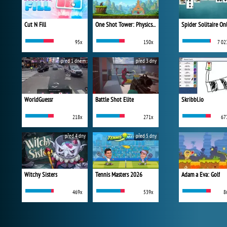
Cut N Fill
One Shot Tower: Physics Destroyer
Spider Solitaire On
95x
150x
7 02
před 1 dnem
před 3 dny
WorldGuessr
Battle Shot Elite
Skribbl.io
218x
271x
67
před 4 dny
před 5 dny
Witchy Sisters
Tennis Masters 2026
Adam a Eva: Golf
469x
539x
8