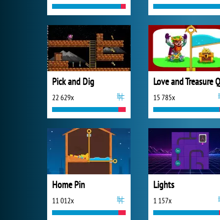
Pick and Dig
22 629x
15 785x
Home Pin
Lights
11 012x
1 157x