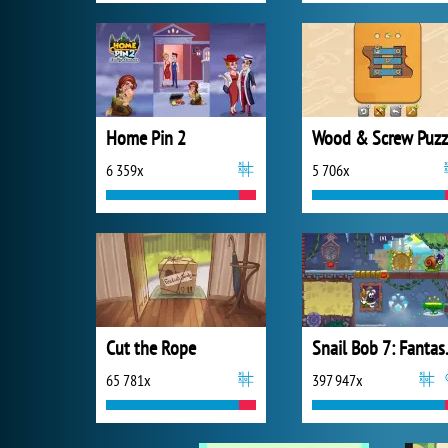
Home Pin 2
Wood & Screw Puzz
6 359x
5 706x
Cut the Rope
Snail 
65 781x
397 947x