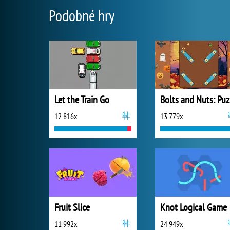
Podobné hry
Let the Train Go
B
12 816x
13 779x
Fruit Slice
Knot Logical Game
11 992x
24 949x