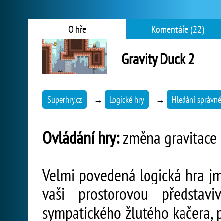
O hře
Komentáře (22)
Gravity Duck 2
Superhry.cz
→
Logické hry
→
Hledání správné
Ovládání hry:
změna gravitace -
Velmi povedená logická hra j
vaši prostorovou představi
sympatického žlutého kačera,