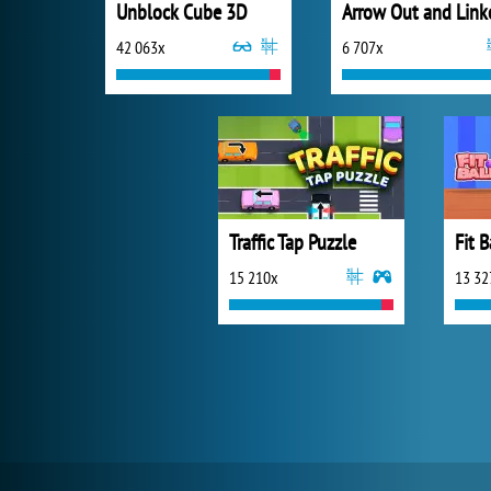
Unblock Cube 3D
Arrow Out and Link
42 063x
6 707x
Traffic Tap Puzzle
Fit B
15 210x
13 32