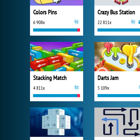
Colors Pins
Crazy Bus Station
6 908x
22 811x
Stacking Match
Darts Jam
4 811x
5 109x