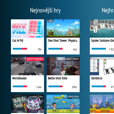
Nejnovější hry
Nejhr
Cut N Fill
One Shot Tower: Physics Destroyer
Spider Solitaire On
70x
61x
7 02
před 9 hodinami
před 1 dnem
WorldGuessr
Battle Shot Elite
Skribbl.io
114x
205x
67
před 3 dny
před 4 dny