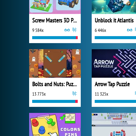
Screw Masters 3D Puzzle
Unblock it Atlantis
9 584x
6 446x
Bolts and Nuts: Puzzle
Arrow Tap Puzzle
13 773x
11 325x