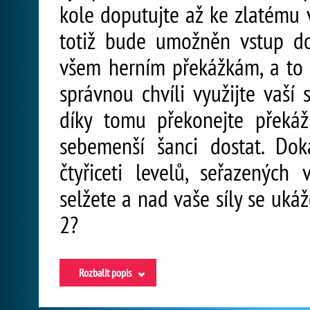
kole doputujte až ke zlatému 
totiž bude umožněn vstup do
všem herním překážkám, a to j
správnou chvíli využijte vaší
díky tomu překonejte překáž
sebemenší šanci dostat. Dok
čtyřiceti levelů, seřazených
selžete a nad vaše síly se uká
2?
Rozbalit popis