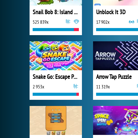
Snail Bob 8: Island Story
Unblock It 3D
525 839x
17 902x
Snake Go: Escape Puzzle
Arrow Tap Puzzle
2 953x
11 319x