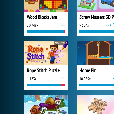
Wood Blocks Jam
S
20 748x
9 584x
před 29 dny
Rope Stitch Puzzle
Home Pin
1 163x
10 989x