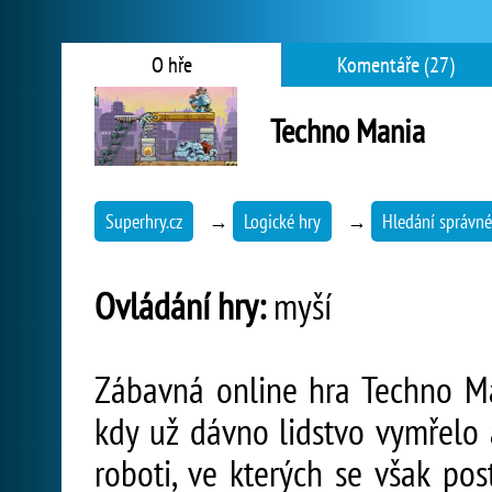
O hře
Komentáře (27)
Techno Mania
Superhry.cz
→
Logické hry
→
Hledání správné
Ovládání hry:
myší
Zábavná online hra Techno Ma
kdy už dávno lidstvo vymřelo 
roboti, ve kterých se však pos