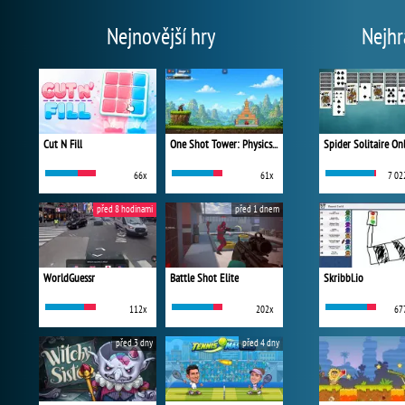
Nejnovější hry
Nejhr
Cut N Fill
One Shot Tower: Physics Destroyer
Spider Solitaire On
66x
61x
7 02
před 8 hodinami
před 1 dnem
WorldGuessr
Battle Shot Elite
Skribbl.io
112x
202x
67
před 3 dny
před 4 dny