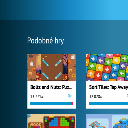
Podobné hry
Bolts and Nuts: Puzzle
Sort Tiles: Tap Away
13 771x
32 028x