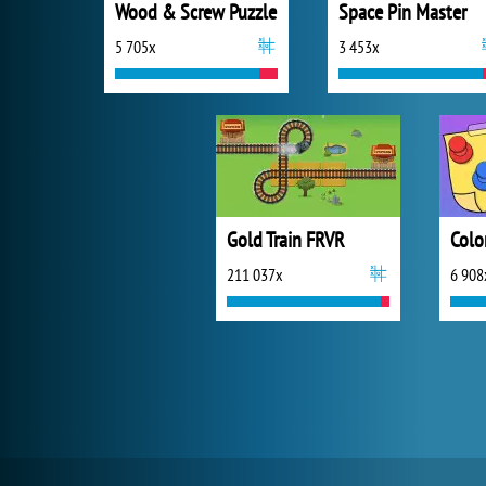
Wood & Screw Puzzle
Space Pin Master
5 705x
3 453x
Gold Train FRVR
Colo
211 037x
6 908