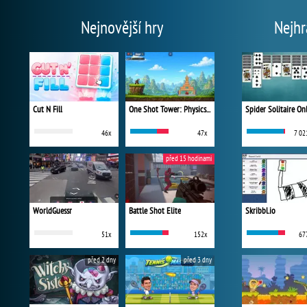
Nejnovější hry
Nejhr
Cut N Fill
One Shot Tower: Physics Destroyer
Spider Solitaire On
46x
47x
7 02
před 15 hodinami
WorldGuessr
Battle Shot Elite
Skribbl.io
51x
152x
67
před 2 dny
před 3 dny