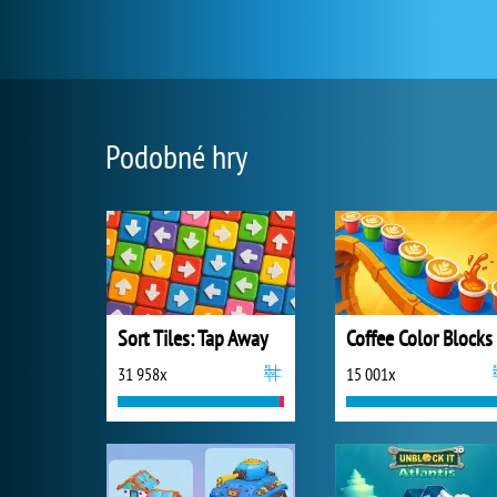
Podobné hry
Sort Tiles: Tap Away
Coffee Color Blocks
31 958x
15 001x