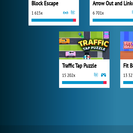
Block Escape
Arrow Out and Link
1 615x
6 701x
Traffic Tap Puzzle
Fit B
15 202x
13 32