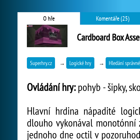
O hře
Komentáře (25)
Cardboard Box Ass
Superhry.cz
→
Logické hry
→
Hledání správné
Ovládání hry:
pohyb - šipky, sk
Hlavní hrdina nápadité logi
dlouho vykonával monotónní z
jednoho dne octil v pozoruhod