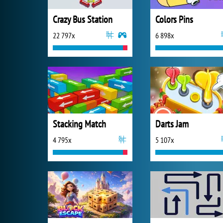
Crazy Bus Station
Colors Pins
22 797x
6 898x
Stacking Match
Darts Jam
4 795x
5 107x