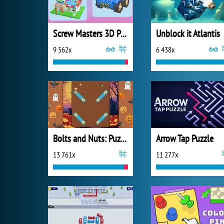
Screw Masters 3D Puzzle
Unblock it Atlantis
9 562x
6 438x
Bolts and Nuts: Puzzle
Arrow Tap Puzzle
13 761x
11 277x