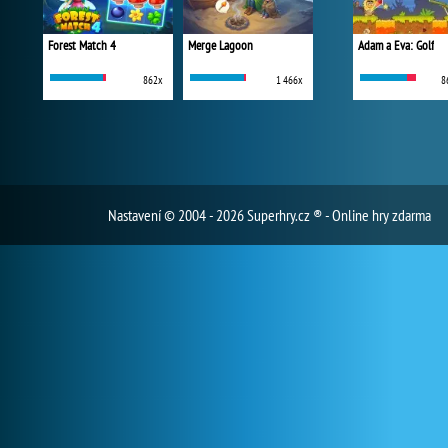
Forest Match 4
Merge Lagoon
Adam a Eva: Golf
862x
1 466x
8
Nastavení
© 2004 - 2026 Superhry.cz ® - Online hry zdarma