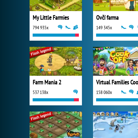
My Little Farmies
Ovčí farma
794 935x
149 345x
Farm Mania 2
537 138x
158 060x