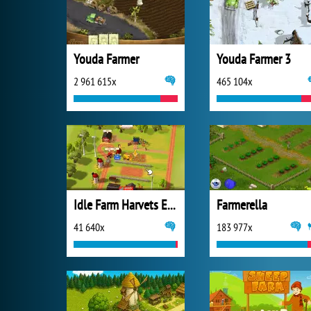
Youda Farmer
Youda Farmer 3
2 961 615x
465 104x
Idle Farm Harvets Empire
Farmerella
41 640x
183 977x