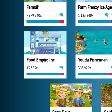
Farmář
Farm Frenzy Ice Age
7 979 740x
1 133 240x
Food Empire Inc
Youda Fisherman
13 583x
303 929x