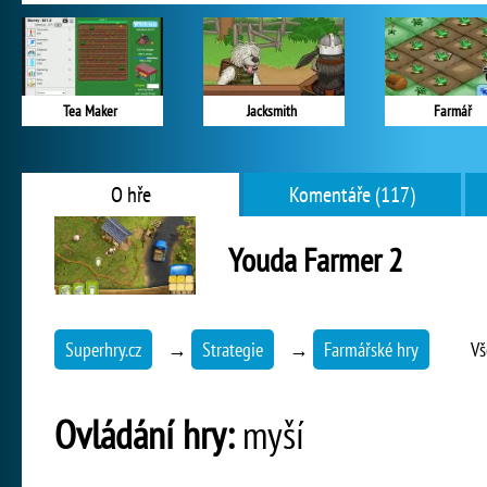
Tea Maker
Jacksmith
Farmář
O hře
Komentáře (117)
Youda Farmer 2
Superhry.cz
→
Strategie
→
Farmářské hry
Vš
Ovládání hry:
myší