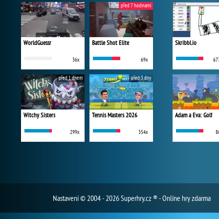
před 7 hodinami
WorldGuessr
Battle Shot Elite
Skribbl.io
36x
69x
67
před 1 dnem
před 3 dny
Witchy Sisters
Tennis Masters 2026
Adam a Eva: Golf
299x
354x
8
Nastavení
© 2004 - 2026 Superhry.cz ® - Online hry zdarma