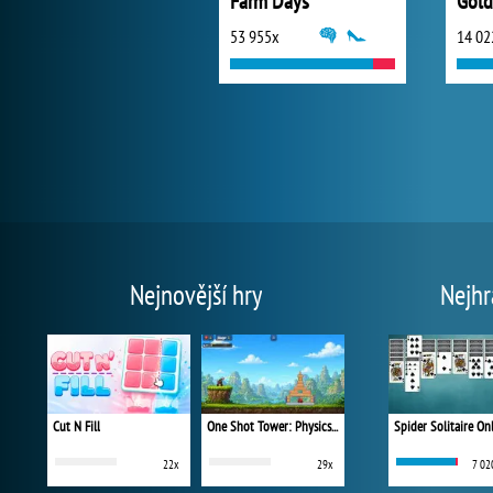
Farm Days
Gold
53 955x
14 02
Nejnovější hry
Nejhr
Cut N Fill
One Shot Tower: Physics Destroyer
Spider Solitaire On
22x
29x
7 02