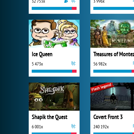
32 753x
3 996x
Ice Queen
5 473x
56 982x
Shapik the Quest
Covert Front 3
6 001x
240 192x