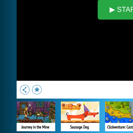
▶ STA
Journey in the Mine
Sausage Dog
Clickventure: Cas