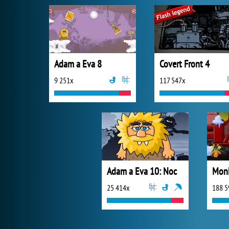
Adam a Eva 8
Covert Front 4
9 251x
117 547x
Adam a Eva 10: Noc
25 414x
188 5