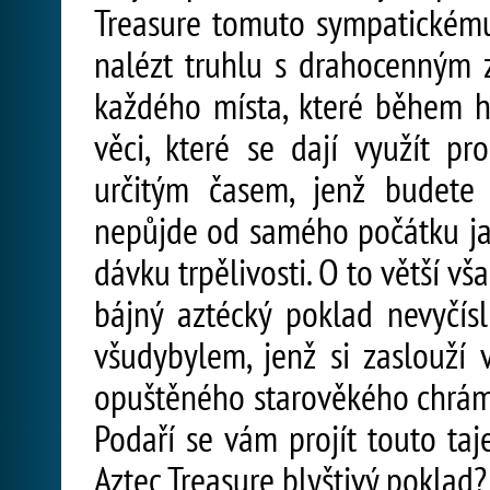
Treasure tomuto sympatickému
nalézt truhlu s drahocenným z
každého místa, které během hra
věci, které se dají využít pr
určitým časem, jenž budete 
nepůjde od samého počátku jak
dávku trpělivosti. O to větší vša
bájný aztécký poklad nevyčísl
všudybylem, jenž si zaslouží 
opuštěného starověkého chrám
Podaří se vám projít touto ta
Aztec Treasure blyštivý poklad?