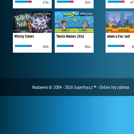
173x
237x
67
před 3 dny
před 4 dny
Witchy Sisters
Tennis Masters 2026
Adam a Eva: Golf
435x
501x
8
Nastavení
© 2004 - 2026 Superhry.cz ® - Online hry zdarma