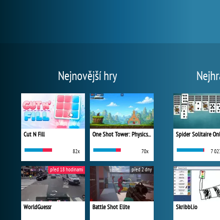
Nejnovější hry
Nejhr
Cut N Fill
One Shot Tower: Physics Destroyer
Spider Solitaire On
82x
70x
7 02
před 18 hodinami
před 2 dny
WorldGuessr
Battle Shot Elite
Skribbl.io