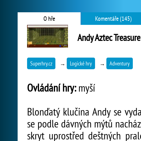
O hře
Komentáře (145)
Andy Aztec Treasure
Superhry.cz
→
Logické hry
→
Adventury
Ovládání hry:
myší
Blonďatý klučina Andy se vyda
se podle dávných mýtů nachází
skryt uprostřed deštných pra