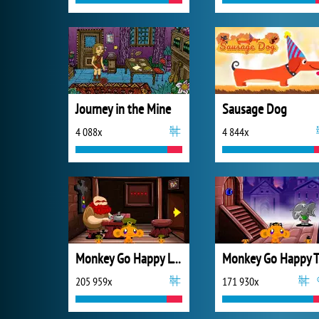
Journey in the Mine
Sausage Dog
4 088x
4 844x
Monkey Go Happy Leprechauns
Mo
205 959x
171 930x