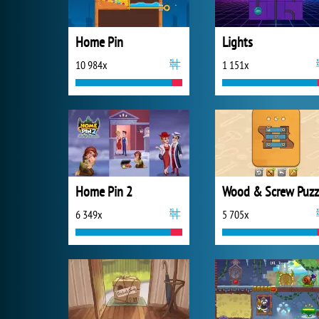
Home Pin
Lights
10 984x
1 151x
Home Pin 2
Wood & Screw Puzz
6 349x
5 705x