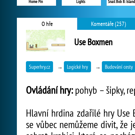
Home Pin
Lights
Snail Bob 8: Island
O hře
Komentáře (257)
Use Boxmen
Superhry.cz
→
Logické hry
→
Budování cesty
Ovládání hry:
pohyb – šipky, rep
Hlavní hrdina zdařilé hry Use
se vůbec nemůžeme divit, že j