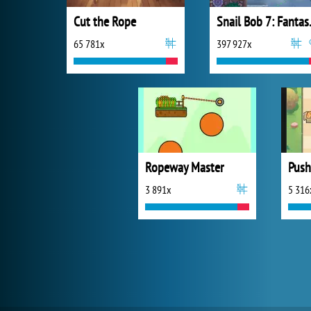
Cut the Rope
Snail 
65 781x
397 927x
Ropeway Master
Push
3 891x
5 316