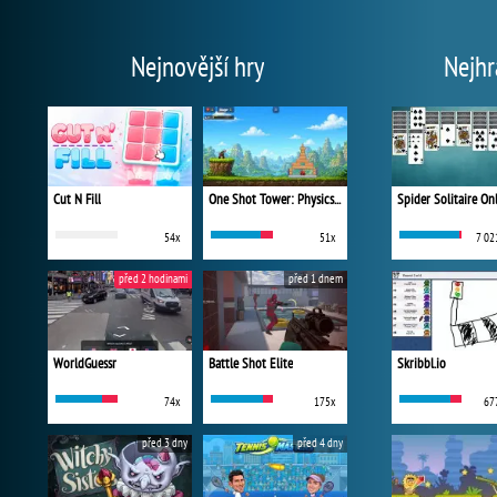
Nejnovější hry
Nejhr
Cut N Fill
One Shot Tower: Physics Destroyer
Spider Solitaire On
54x
51x
7 02
před 2 hodinami
před 1 dnem
WorldGuessr
Battle Shot Elite
Skribbl.io
74x
175x
67
před 3 dny
před 4 dny