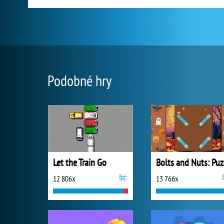
Podobné hry
Let the Train Go
B
12 806x
13 766x