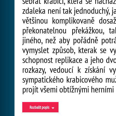
sebrat krabici, která se nachá
zdaleka není tak jednoduchý, j
většinou komplikovaně dosaž
překonatelnou překážkou, t
jiného, než aby pořádně potr
vymyslet způsob, kterak se v
schopnost replikace a jeho dvo
rozkazy, vedoucí k získání vy
sympatického krabicového mu
projít všemi obtížnými herními 
Rozbalit popis