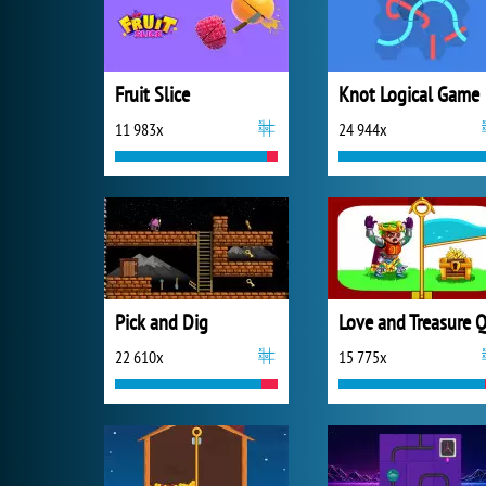
Fruit Slice
Knot Logical Game
11 983x
24 944x
Pick and Dig
22 610x
15 775x