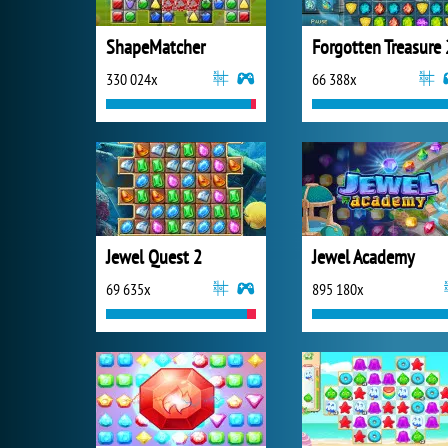
ShapeMatcher
Forgotten Treasure 
330 024x
66 388x
Jewel Quest 2
Jewel Academy
69 635x
895 180x