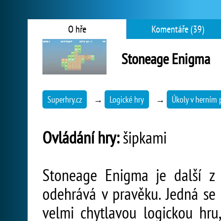
O hře
Komentáře (39)
Stoneage Enigma
Superhry.cz
→
Logické hry
→
Úkoly v herním 
Ovládání hry:
šipkami
Stoneage Enigma je další z 
odehrává v pravěku. Jedná se 
velmi chytlavou logickou hru