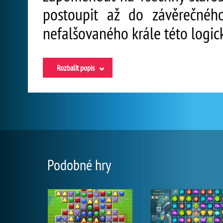
postoupit až do závěrečnéh
nefalšovaného krále této logic
Rozbalit popis
Podobné hry