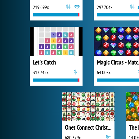
219 699x
297 704x
Let's Catch
Magic
317 745x
64 008x
Onet Connect Christmas
The 
680 379x
14 07