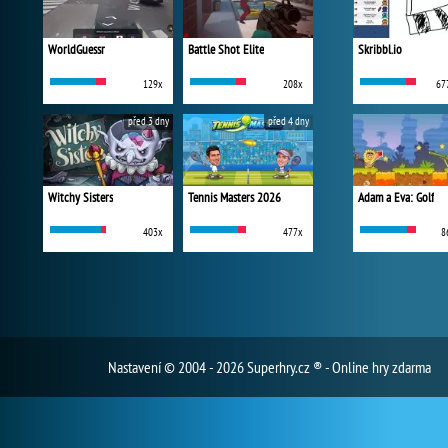
WorldGuessr
Battle Shot Elite
Skribbl.io
129x
208x
67
před 3 dny
před 4 dny
Witchy Sisters
Tennis Masters 2026
Adam a Eva: Golf
403x
477x
8
Nastavení
© 2004 - 2026 Superhry.cz ® - Online hry zdarma