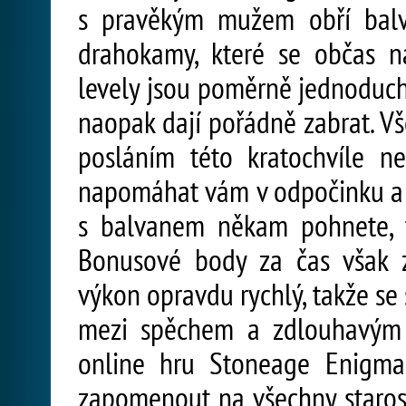
s pravěkým mužem obří balv
drahokamy, které se občas na
levely jsou poměrně jednoduché
naopak dají pořádně zabrat. Vš
posláním této kratochvíle ne
napomáhat vám v odpočinku a re
s balvanem někam pohnete, ta
Bonusové body za čas však 
výkon opravdu rychlý, takže se 
mezi spěchem a zdlouhavým 
online hru Stoneage Enigma
zapomenout na všechny staros