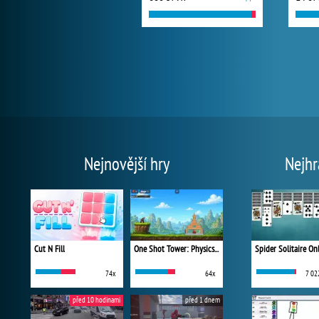
Nejnovější hry
Nejhr
Cut N Fill
One Shot Tower: Physics Destroyer
Spider Solitaire On
74x
64x
7 02
před 10 hodinami
před 1 dnem