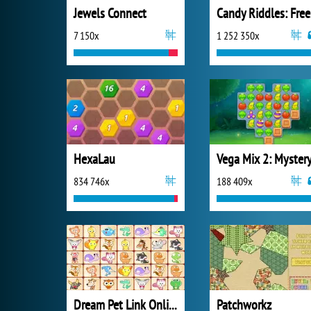
Jewels Connect
Ca
7 150x
1 252 350x
HexaLau
834 746x
188 409x
Dream Pet Link Online
Patchworkz