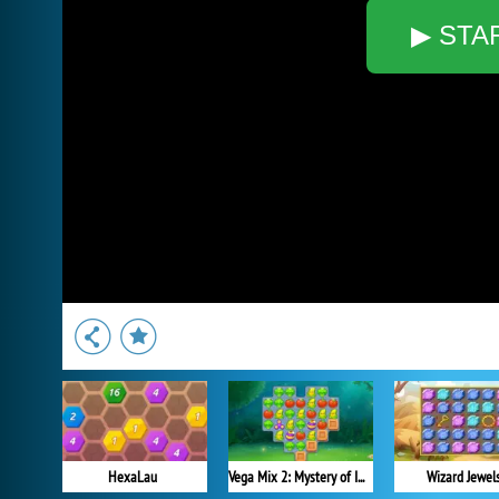
▶ STA
HexaLau
Vega Mix 2: Mystery of Island
Wizard Jewel