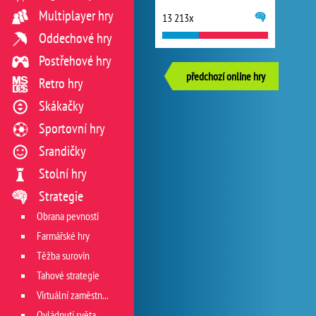
Multiplayer hry
13 213x
Oddechové hry
Postřehové hry
předchozí online hry
Retro hry
Skákačky
Sportovní hry
Srandičky
Stolní hry
Strategie
Obrana pevnosti
Farmářské hry
Těžba surovin
Tahové strategie
Virtuální zaměstnání
Ovládnutí světa