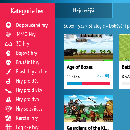
Kategorie her
Nejnovější
Doporučené hry
Superhry.cz »
Strategie
»
Dobývání p
MMO Hry
3D hry
Bojové hry
Brutální hry
Age of Boxes
Bat
Flash hry archiv
11 483x
8 32
Hry pro děti
Hry pro dívky
Hry pro dva
Hry se zvířaty
Karetní hry
Logické hry
Guardians of the Kingdoms