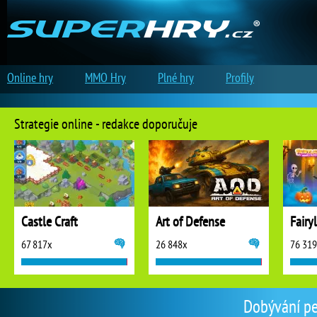
Online hry
MMO Hry
Plné hry
Profily
Strategie online - redakce doporučuje
Castle Craft
Art of Defense
67 817x
26 848x
76 31
Dobývání pev