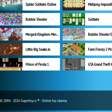
Spider Solitaire Online
Mahjong Impossi
Bubble Shooter
Solitaire
Mergest Kingdom: Merge Puzzle
Little Big Snake.io
Prince of Persia 1
GTA Grand Theft 
© 2004 - 2026 Superhry.cz ® - Online hry zdarma