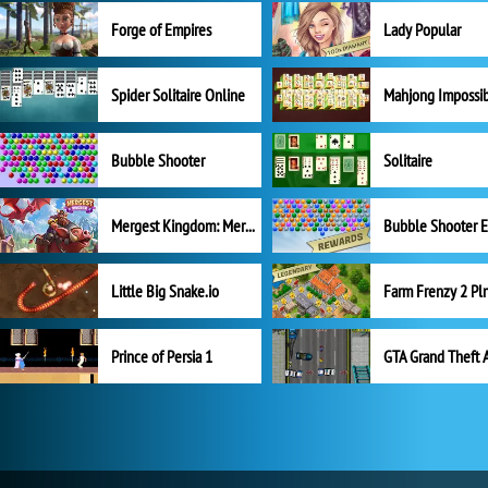
Forge of Empires
Lady Popular
Spider Solitaire Online
Mahjong Impossi
Bubble Shooter
Solitaire
Mergest Kingdom: Merge Puzzle
Little Big Snake.io
Prince of Persia 1
GTA Grand Theft 