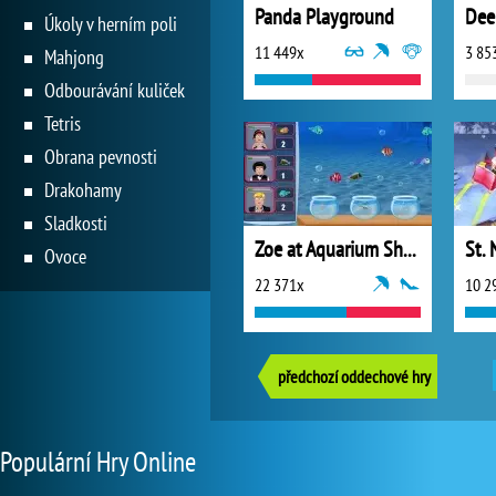
Panda Playground
Dee
Úkoly v herním poli
11 449x
3 85
Mahjong
Odbourávání kuliček
Tetris
Obrana pevnosti
Drakohamy
Sladkosti
Zoe at Aquarium Shop
Ovoce
22 371x
10 2
předchozí oddechové hry
Populární Hry Online