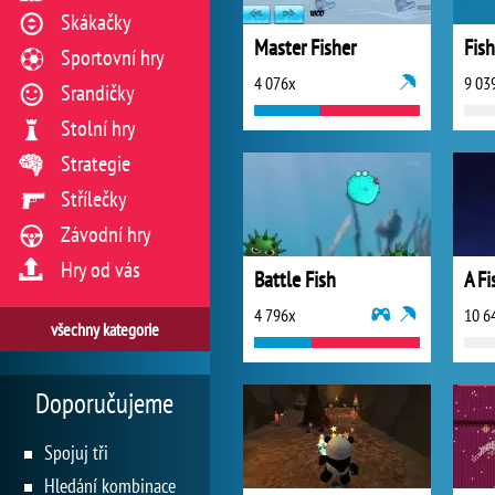
Skákačky
Master Fisher
Fish
Sportovní hry
4 076x
9 03
Srandičky
Stolní hry
Strategie
Střílečky
Závodní hry
Hry od vás
Battle Fish
A Fi
4 796x
10 6
všechny kategorie
Doporučujeme
Spojuj tři
Hledání kombinace