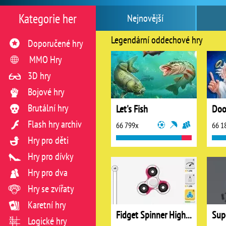
Kategorie her
Nejnovější
Legendární oddechové hry
Doporučené hry
MMO Hry
3D hry
Bojové hry
Brutální hry
Let's Fish
Doo
Flash hry archiv
66 799x
66 1
Hry pro děti
Hry pro dívky
Hry pro dva
Hry se zvířaty
Karetní hry
Fidget Spinner High Score
Sup
Logické hry