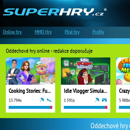
Online hry
MMO Hry
Plné hry
Profily
Oddechové hry online - redakce doporučuje
Cooking Stories: Fun Cafe Game
Idle Vlogger Simulator
Crazy
13 794x
1 591x
5 988x
Oddechové hry o