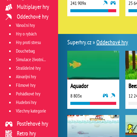
241 909x
25 6
Multiplayer hry
Oddechové hry
Vánoční hry
Hry o rybách
Superhry.cz »
Oddechové hry
Hry proti stresu
Douchebag
Simulace životních situací
Strašidelné hry
Akvarijní hry
Filmové hry
Aquador
Bee
Pohádkové hry
8 803x
12 2
Hudební hry
Všechny kategorie
Postřehové hry
Retro hry