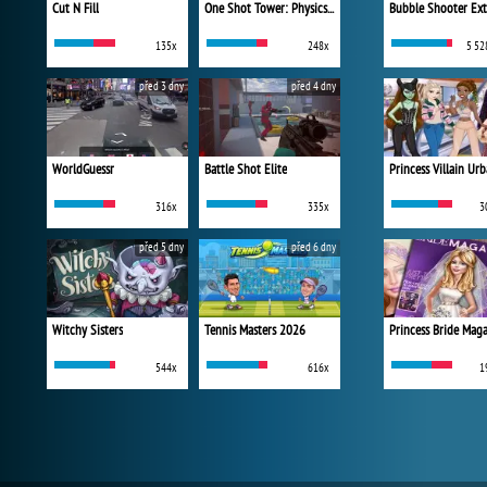
Cut N Fill
One Shot Tower: Physics Destroyer
Bubble Shooter Ex
135x
248x
5 52
před 3 dny
před 4 dny
WorldGuessr
Battle Shot Elite
316x
335x
3
před 5 dny
před 6 dny
Witchy Sisters
Tennis Masters 2026
Princess Bride Mag
544x
616x
1