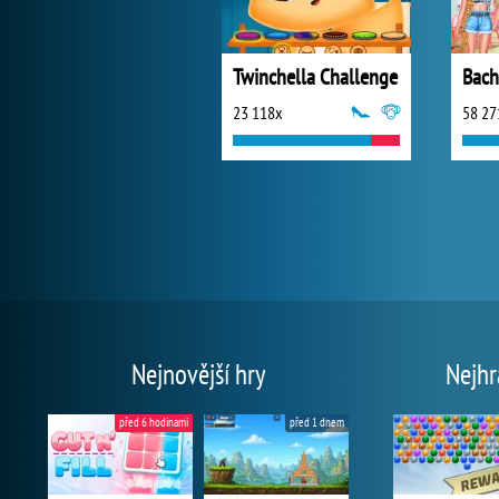
Twinchella Challenge
Bach
23 118x
58 27
Nejnovější hry
Nejhr
před 6 hodinami
před 1 dnem