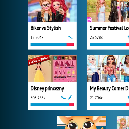
Biker vs Stylish
S
18 804x
23 578x
Disney princezny
My B
305 283x
21 704x