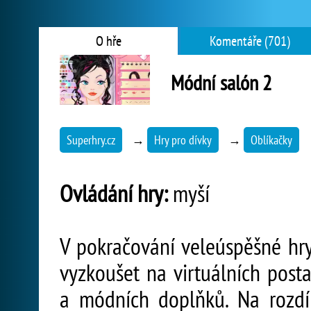
O hře
Komentáře (701)
Módní salón 2
Superhry.cz
→
Hry pro dívky
→
Oblíkačky
Ovládání hry:
myší
V pokračování veleúspěšné hr
vyzkoušet na virtuálních post
a módních doplňků. Na rozdí