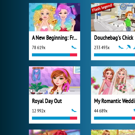
A New Beginning: From Sad To Fab
Douchebag's Chick
78 619x
233 493x
Royal Day Out
M
12 992x
44 689x