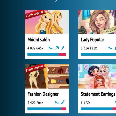
Módní salón
Lady Popular
4 892 645x
1 314 121x
Fashion Designer
4 406 763x
8 972x