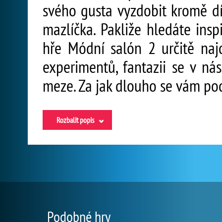
svého gusta vyzdobit kromě d
mazlíčka. Pakliže hledáte inspi
hře Módní salón 2 určitě najd
experimentů, fantazii se v ná
meze. Za jak dlouho se vám pod
Rozbalit popis
Podobné hry